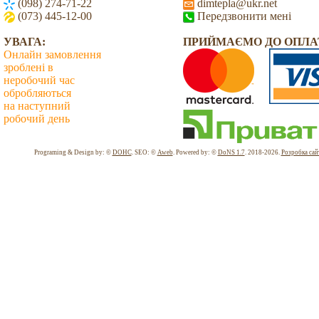
(098) 274-71-22
dimtepla@ukr.net
(073) 445-12-00
Передзвонити мені
УВАГА:
ПРИЙМАЄМО ДО ОПЛА
Онлайн замовлення
зроблені в
неробочий час
обробляються
на наступний
робочий день
Всього: 2040486 Сьогодні: 2899
Programing & Design by: ©
DOHC
. SEO: ©
Aweb
. Powered by: ©
DoNS 1.7
. 2018-2026.
Розробка сай