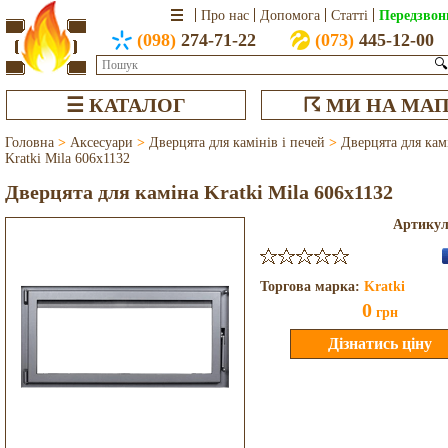
Передзвон
Про нас
Допомога
Статті
(098)
274-71-22
(073)
445-12-00
🔍
☰ КАТАЛОГ
☈ МИ НА МАП
Головна
>
Аксесуари
>
Дверцята для камінів і печей
>
Дверцята для кам
Kratki Mila 606x1132
Дверцята для каміна Kratki Mila 606x1132
Артику
Торгова марка:
Kratki
0
грн