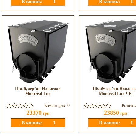
Піч-булер’ян Новаслав
Піч-булер’ян Новасла
Montreal Lux
Montreal Lux ЧК
Коментарів: 0
Комента
23370
23850
грн
грн