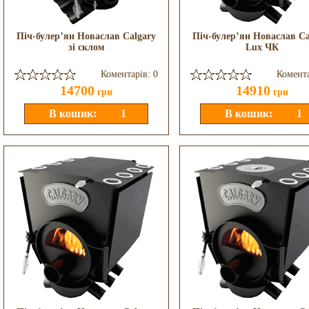
Піч-булер’ян Новаслав Calgary
Піч-булер’ян Новаслав Ca
зі склом
Lux ЧК
Коментарів: 0
Комента
14700
14910
грн
грн