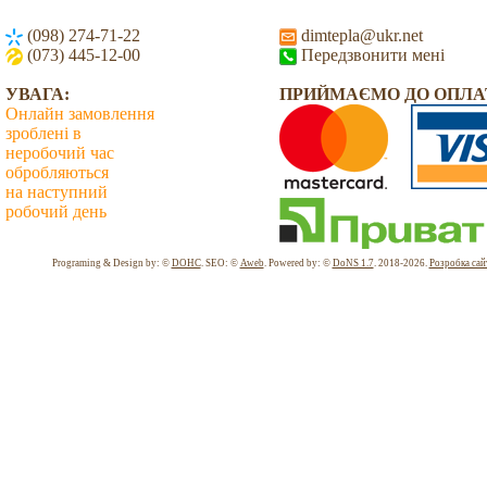
(098) 274-71-22
dimtepla@ukr.net
(073) 445-12-00
Передзвонити мені
УВАГА:
ПРИЙМАЄМО ДО ОПЛА
Онлайн замовлення
зроблені в
неробочий час
обробляються
на наступний
робочий день
Всього: 2039819 Сьогодні: 2232
Programing & Design by: ©
DOHC
. SEO: ©
Aweb
. Powered by: ©
DoNS 1.7
. 2018-2026.
Розробка сай