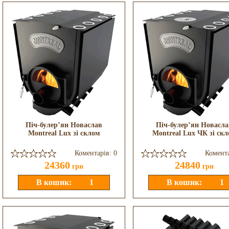
Піч-булер’ян Новаслав
Піч-булер’ян Новасла
Montreal Lux зі склом
Montreal Lux ЧК зі ск
Коментарів: 0
Комента
24360
24840
грн
грн