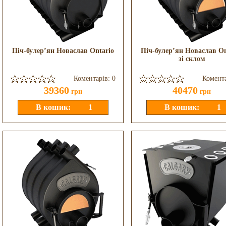
Піч-булер’ян Новаслав Ontario
Піч-булер’ян Новаслав On
зі склом
Коментарів: 0
Комента
39360
40470
грн
грн