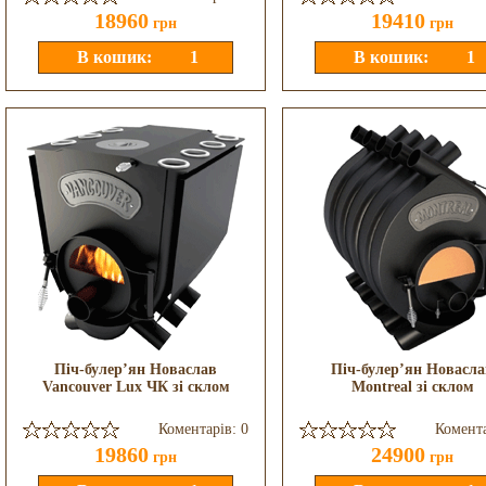
18960
19410
грн
грн
Піч-булер’ян Новаслав
Піч-булер’ян Новасла
Vancouver Lux ЧК зі склом
Montreal зі склом
Коментарів: 0
Комента
19860
24900
грн
грн