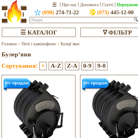
Передзвон
Про нас
Допомога
Статті
(098)
274-71-22
(073)
445-12-00
🔍
☰ КАТАЛОГ
∇ ФІЛЬТР
Головна
>
Печі і камінофени
>
Булер’яни
Булер’яни
Сортування:
×
A-Z
Z-A
0-9
9-0