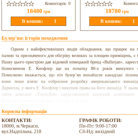
Коментарів: 0
Комента
18480
18780
грн
грн
Булер’ян: історія походження
Одним з найефективніших видів обладнання, що працює на 
паливі та призначеного для обігріву великих за площею приміщень, є б
Назву цього пристрою дав відомий німецький бренд «Bullerjan», зареєс
бізнесменом Е. Кнофлер ще на початку 80-х років минулого ст
Помилково вважається, що піч булер’ян винайшли канадські лісник
вони лише взяли на озброєння розробку американського винахі
Дарнелла, у якого Е. Кнофлер і викупив права на його винахід. У цьом
сайту компанії «ТеплоДім» представлений широкий асортимент 
булер’ян, купити які можна сьогодні в Україні.
Корисна інформація
КОНТАКТИ:
ГРАФІК РОБОТИ:
18000, м.Черкаси,
Пн-Пт: 9:00-17:00
вул.Надпільна, 218
Сб-Нд: вихідний