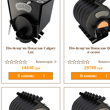
Піч-булер’ян Новаслав Calgary
Піч-булер’ян Новаслав Q
Lux
зі склом
Коментарів: 0
Комента
14430
29700
грн
грн