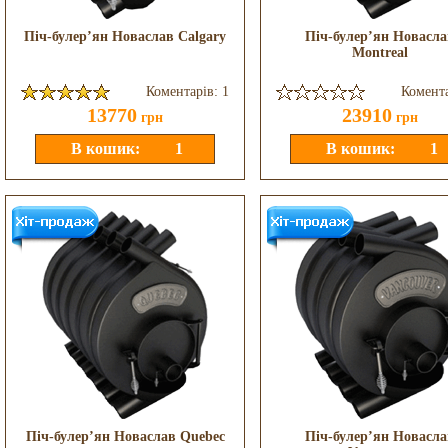
Піч-булер’ян Новаслав Calgary
Піч-булер’ян Новасла
Montreal
Коментарів: 1
Комента
13770
23910
грн
грн
Піч-булер’ян Новаслав Quebec
Піч-булер’ян Новасла