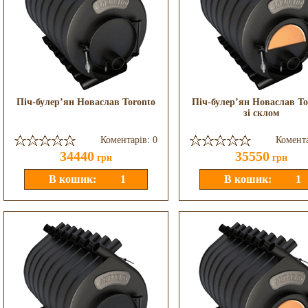
Піч-булер’ян Новаслав Toronto
Піч-булер’ян Новаслав To
зі склом
Коментарів: 0
Комента
34440
35550
грн
грн