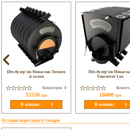
Піч-булер’ян Новаслав Toronto
Піч-булер’ян Новасла
зі склом
Vancouver Lux
Коментарів: 0
Комента
35550
18480
грн
грн
Останні переглянуті товари