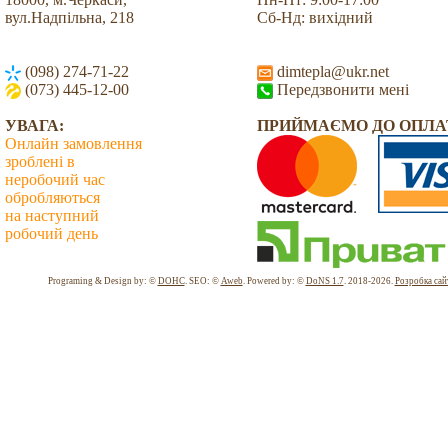
вул.Надпільна, 218
Сб-Нд: вихідний
(098) 274-71-22
dimtepla@ukr.net
(073) 445-12-00
Передзвонити мені
УВАГА:
ПРИЙМАЄМО ДО ОПЛА
Онлайн замовлення
зроблені в
неробочий час
обробляються
на наступний
робочий день
Всього: 2037715 Сьогодні: 128
Programing & Design by: ©
DOHC
. SEO: ©
Aweb
. Powered by: ©
DoNS 1.7
. 2018-2026.
Розробка сай