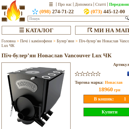
Передзвон
Про нас
Допомога
Статті
(098)
274-71-22
(073)
445-12-00
🔍
☰ КАТАЛОГ
☈ МИ НА МАП
Головна
>
Печі і камінофени
>
Булер’яни
>
Піч-булер’ян Новаслав Vanc
Lux ЧК
Піч-булер’ян Новаслав Vancouver Lux ЧК
Артику
Торгова марка:
Новаслав
18960
грн