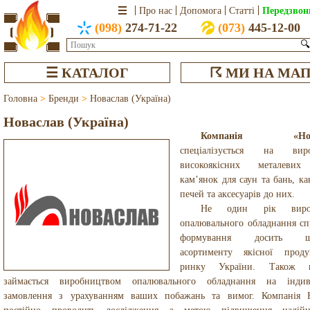
Передзвон
Про нас
Допомога
Статті
(098)
274-71-22
(073)
445-12-00
🔍
☰ КАТАЛОГ
☈ МИ НА МАП
Головна
>
Бренди
>
Новаслав (Україна)
Новаслав (Україна)
Компанія «Нова
спеціалізується на виро
високоякісних металевих
кам’янок для саун та бань, к
печей та аксесуарів до них.
Не один рік вироб
опалювального обладнання с
формування досить ши
асортименту якісної проду
ринку України. Також к
займається виробництвом опалювального обладнання на індиві
замовлення з урахуванням ваших побажань та вимог. Компанія 