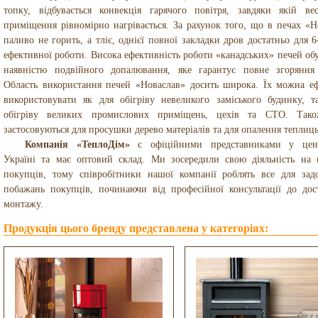
топку, відбувається конвекція гарячого повітря, завдяки якій ве
приміщення рівномірно нагрівається. За рахунок того, що в печах «Н
паливо не горить, а тліє, однієї повної закладки дров достатньо для 
ефективної роботи. Висока ефективність роботи «канадських» печей об
​​наявністю подвійного допалювання, яке гарантує повне згоряння
Область використання печей «Новаслав» досить широка. Їх можна е
використовувати як для обігріву невеликого заміського будинку, т
обігріву великих промислових приміщень, цехів та СТО. Тако
застосовуються для просушки дерево матеріалів та для опалення теплиць
Компанія «ТеплоДім»
є офіційними представниками у цент
Україні та має оптовий склад. Ми зосередили свою діяльність на 
покупців, тому співробітники нашої компанії роблять все для зад
побажань покупців, починаючи від професійної консультації до дос
монтажу.
Продукція цього бренду представлена у категоріях: