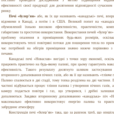
постійно проводить дослідження з метою підвищення надійн
ефективності своєї продукції для досягнення відповідності сучасним
ринку.
Печі «булер’ян»
або, як їх ще називають «канадські» печі, впер
відомими в Канаді, а потім і в США. Великий попит на «канадсь
обумовлений їхньою високою ефективністю, практичністю, комп
габаритами та простотою використання. Використання печей «булер’ян»
проблему опалення в приміщеннях будь-яких розмірів, оскіль
використовують теплі повітряні потоки для поширення тепла по при
час потрібний на обігрів приміщення значно нижче порівняно 
печами.
Канадські печі «Новаслав» вигідні з точки зору економії, оскіл
працюють практично на будь-якому паливі, при цьому гарантують мак
ефективність. Такого результату досягнуто шляхом застосування
вторинного допалювання пічних газів, або як її ще називають «тліюче 
Паливо спалюється в дві стадії, тому топка розділена на дві частини.
частині відбувається процес тління палива і утворення пічних газів, 
камеру подається повітря і газ, що утворився, і дрібні залишк
допалюються. Завдяки вторинному допалюванню «канадська» піч «Н
максимально ефективно використовує енергію палива та практ
забруднює атмосферу.
Конструкція печі «булер’ян» така, що за рахунок труб, що оперіз