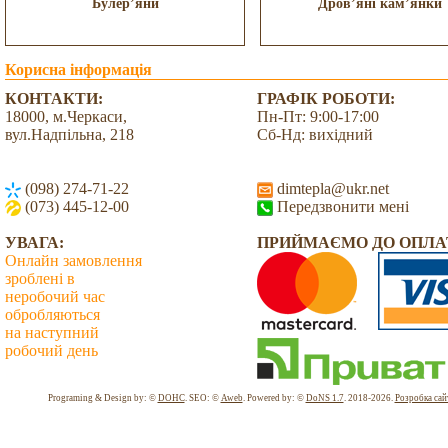
Булер’яни
Дров’яні кам’янки
Корисна інформація
КОНТАКТИ:
ГРАФІК РОБОТИ:
18000, м.Черкаси,
Пн-Пт: 9:00-17:00
вул.Надпільна, 218
Сб-Нд: вихідний
(098) 274-71-22
dimtepla@ukr.net
(073) 445-12-00
Передзвонити мені
УВАГА:
ПРИЙМАЄМО ДО ОПЛА
Онлайн замовлення
зроблені в
неробочий час
обробляються
на наступний
робочий день
Всього: 2037074 Сьогодні: 4333
Programing & Design by: ©
DOHC
. SEO: ©
Aweb
. Powered by: ©
DoNS 1.7
. 2018-2026.
Розробка сай