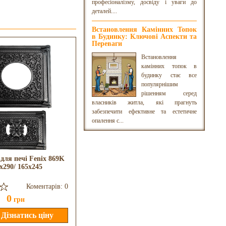
професіоналізму, досвіду і уваги до
деталей....
Встановлення Камінних Топок
в Будинку: Ключові Аспекти та
Переваги
Встановлення
камінних топок в
будинку стає все
популярнішим
рішенням серед
власників житла, які прагнуть
забезпечити ефективне та естетичне
опалення с...
для печі Fenix 869K
Дверцята для печі Fenix 913
x290/ 165x245
470x290
Коментарів: 0
Коментарів: 0
0
0
грн
грн