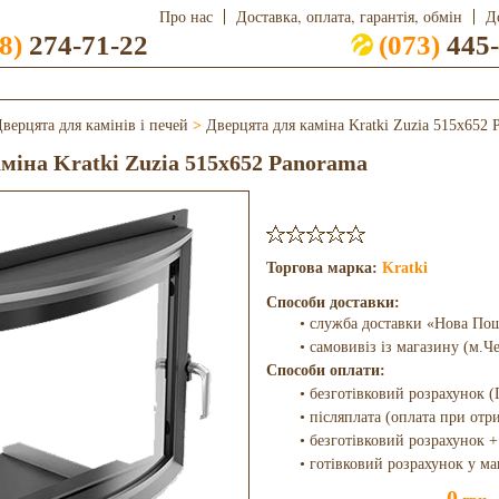
Про нас
Доставка, оплата, гарантія, обмін
Д
8)
274-71-22
(073)
445-
верцята для камінів і печей
>
Дверцята для каміна Kratki Zuzia 515x652 
міна Kratki Zuzia 515x652 Panorama
Торгова марка:
Kratki
Способи доставки:
• служба доставки «Нова По
• самовивіз із магазину (м.Ч
Способи оплати:
• безготівковий розрахунок (
• післяплата (оплата при отр
• безготівковий розрахунок +
• готівковий розрахунок у ма
0