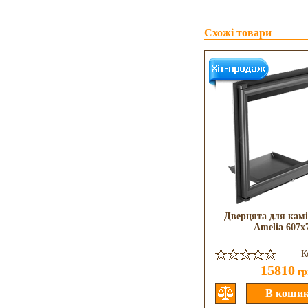
Схожі товари
Дверцята для камі
Amelia 607x
К
15810
гр