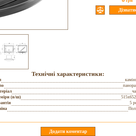
грн
Технічні характеристики:
п
камін
ло
панора
теріал
ч
міри (в/ш)
515x65
антія
5 р
аїна
Пол