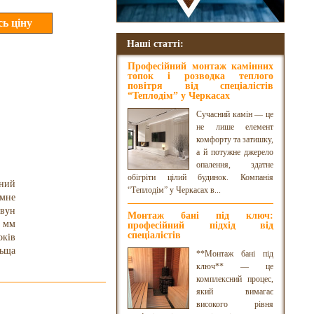
Наші статті:
Професійний монтаж камінних
топок і розводка теплого
повітря від спеціалістів
“Теплодім” у Черкасах
Сучасний камін — це
не лише елемент
комфорту та затишку,
а й потужне джерело
опалення, здатне
обігріти цілий будинок. Компанія
ний
“Теплодім” у Черкасах в...
мне
авун
Монтаж бані під ключ:
2 мм
професійний підхід від
спеціалістів
оків
ьща
**Монтаж бані під
ключ** — це
комплексний процес,
який вимагає
високого рівня