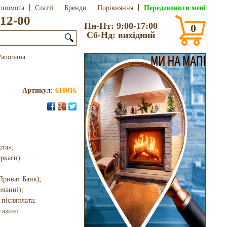
Передзвонити мені
опомога
Статті
Бренди
Порівняння
12-00
Пн-Пт: 9:00-17:00
0
Сб-Нд: вихідний
🔍
Panorama
Артикул:
610016
шта»;
еркаси).
Приват Банк);
иманні);
 післяплата;
газині.