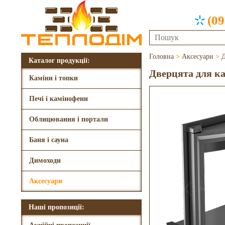
(09
Головна
>
Аксесуари
>
Д
Каталог продукції:
Дверцята для ка
Каміни і топки
Печі і камінофени
Облицювання і портали
Баня і сауна
Димоходи
Аксесуари
Наші пропозиції: