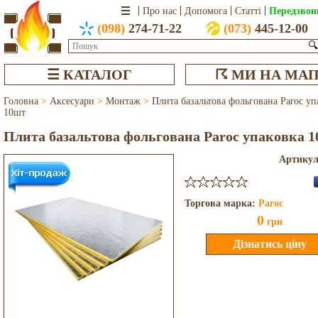
Передзвон
Про нас
Допомога
Статті
(098)
274-71-22
(073)
445-12-00
🔍
☰ КАТАЛОГ
☈ МИ НА МАП
Головна
>
Аксесуари
>
Монтаж
>
Плита базальтова фольгована Paroc уп
10шт
Плита базальтова фольгована Paroc упаковка 
Артику
Торгова марка:
Paroc
0
грн