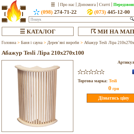
Передзвон
Про нас
Допомога
Статті
(098)
274-71-22
(073)
445-12-00
🔍
☰ КАТАЛОГ
☈ МИ НА МАП
Головна
>
Баня і сауна
>
Дерев’яні вироби
>
Абажур Tesli Ліра 210x270
Абажур Tesli Ліра 210x270x100
Артику
Торгова марка:
Tesli
0
грн