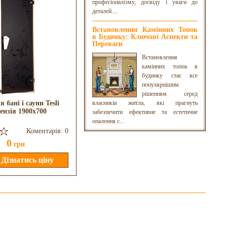
професіоналізму, досвіду і уваги до
деталей....
Встановлення Камінних Топок
в Будинку: Ключові Аспекти та
Переваги
Встановлення
камінних топок в
будинку стає все
популярнішим
рішенням серед
я бані і сауни Tesli
власників житла, які прагнуть
Двері для бані і сауни Tesli Мрія
ензія 1900x700
1900x700
забезпечити ефективне та естетичне
опалення с...
Коментарів: 0
Коментарів: 0
0
0
грн
грн