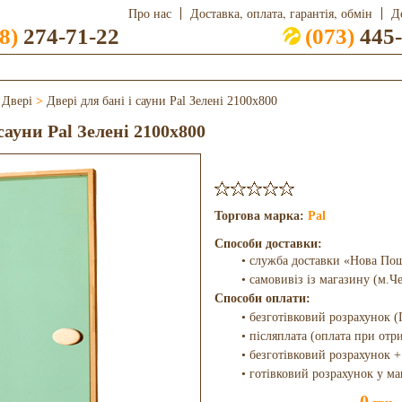
Про нас
Доставка, оплата, гарантія, обмін
Д
8)
274-71-22
(073)
445-
>
Двері
>
Двері для бані і сауни Pal Зелені 2100x800
 сауни Pal Зелені 2100x800
Торгова марка:
Pal
Способи доставки:
• служба доставки «Нова По
• самовивіз із магазину (м.Ч
Способи оплати:
• безготівковий розрахунок (
• післяплата (оплата при отр
• безготівковий розрахунок +
• готівковий розрахунок у ма
0