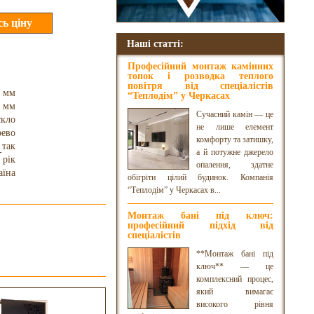
Наші статті:
Професійний монтаж камінних
топок і розводка теплого
повітря від спеціалістів
0 мм
“Теплодім” у Черкасах
 мм
Сучасний камін — це
скло
не лише елемент
рево
комфорту та затишку,
так
а й потужне джерело
 рік
опалення, здатне
аїна
обігріти цілий будинок. Компанія
“Теплодім” у Черкасах в...
Монтаж бані під ключ:
професійний підхід від
спеціалістів
**Монтаж бані під
ключ** — це
комплексний процес,
який вимагає
високого рівня