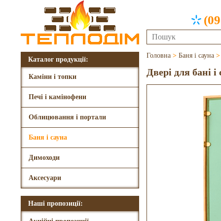
(09
Головна
>
Баня і сауна
Каталог продукції:
Двері для бані і
Каміни і топки
Печі і камінофени
Облицювання і портали
Баня і сауна
Димоходи
Аксесуари
Наші пропозиції: