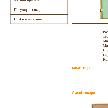
Акційні пропозиції
Популярні товари
Нові надходження
Роз
То
Ма
Ма
По
Гар
Кр
Коментарі
Схожі товари