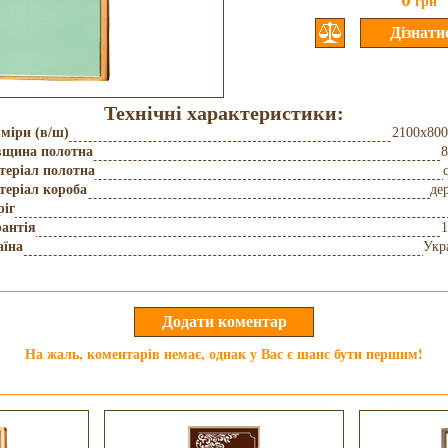
грн
Технічні характеристики:
міри (в/ш)
2100x80
вщина полотна
8
теріал полотна
теріал короба
де
ріг
антія
1
аїна
Укр
На жаль, коментарів немає, однак у Вас є шанс бути першим!