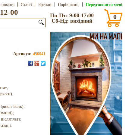
Передзвонити мені
опомога
Статті
Бренди
Порівняння
12-00
Пн-Пт: 9:00-17:00
0
Сб-Нд: вихідний
🔍
Артикул:
450041
шта»;
еркаси).
Приват Банк);
иманні);
 післяплата;
газині.