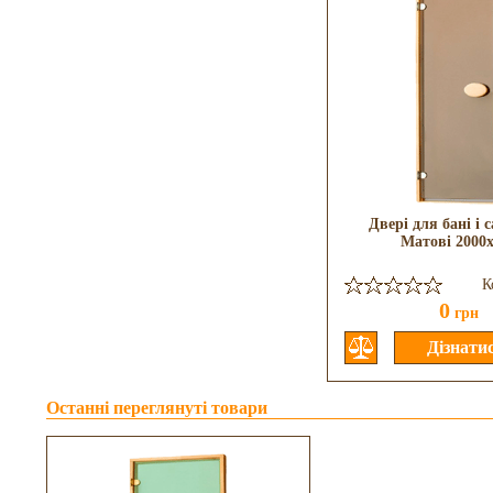
Двері для бані і 
Матові 2000
К
0
грн
Останні переглянуті товари