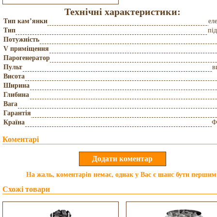
Технічні характеристики:
Тип кам’янки
ел
Тип
пі
Потужність
V приміщення
Парогенератор
Пульт
в
Висота
Ширина
Глибина
Вага
Гарантія
Країна
Ф
Коментарі
На жаль, коментарів немає, однак у Вас є шанс бути першим
Схожі товари