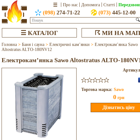
Передзвон
Про нас
Допомога
Статті
(098)
274-71-22
(073)
445-12-00
🔍
☰ КАТАЛОГ
☈ МИ НА МАП
Головна
>
Баня і сауна
>
Електричні кам’янки
>
Електрокам’янка Sawo
Altostratus ALTO-180NV12
Електрокам’янка Sawo Altostratus ALTO-180NV
Артику
Торгова марка:
Sawo
0
грн