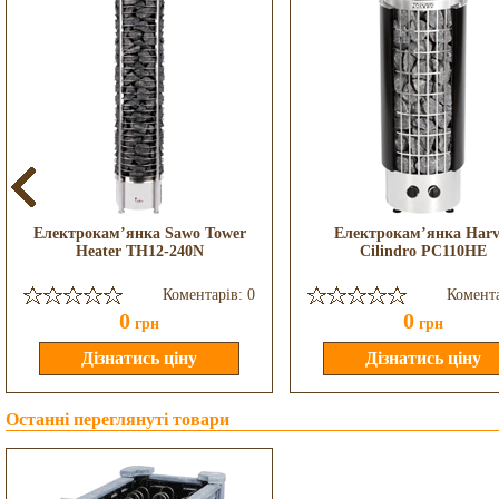
Електрокам’янка Sawo Tower
Електрокам’янка Harv
Heater TH12-240N
Cilindro PC110HE
Коментарів: 0
Комента
0
0
грн
грн
Останні переглянуті товари