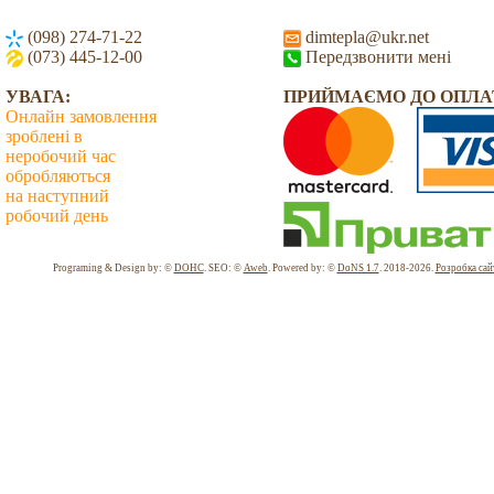
(098) 274-71-22
dimtepla@ukr.net
(073) 445-12-00
Передзвонити мені
УВАГА:
ПРИЙМАЄМО ДО ОПЛА
Онлайн замовлення
зроблені в
неробочий час
обробляються
на наступний
робочий день
Всього: 2035857 Сьогодні: 3116
Programing & Design by: ©
DOHC
. SEO: ©
Aweb
. Powered by: ©
DoNS 1.7
. 2018-2026.
Розробка сай