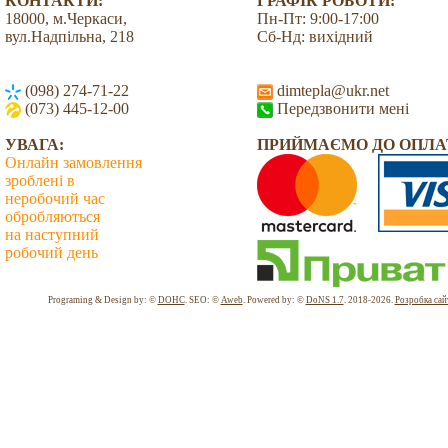
КОНТАКТИ:
ГРАФІК РОБОТИ:
18000, м.Черкаси,
Пн-Пт: 9:00-17:00
вул.Надпільна, 218
Сб-Нд: вихідний
(098) 274-71-22
dimtepla@ukr.net
(073) 445-12-00
Передзвонити мені
УВАГА:
ПРИЙМАЄМО ДО ОПЛА
Онлайн замовлення
зроблені в
неробочий час
обробляються
на наступний
робочий день
Всього: 2039110 Сьогодні: 1523
Programing & Design by: ©
DOHC
. SEO: ©
Aweb
. Powered by: ©
DoNS 1.7
. 2018-2026.
Розробка сай