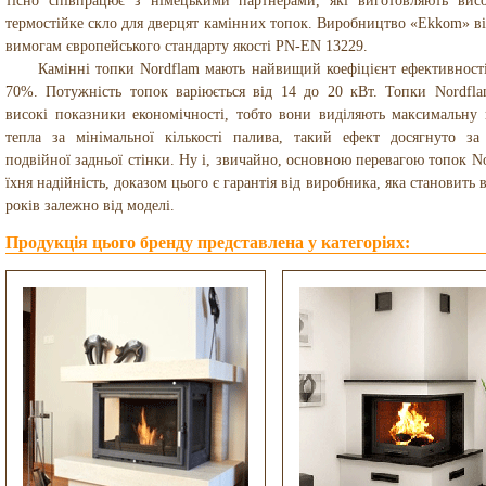
тісно співпрацює з німецькими партнерами, які виготовляють висо
термостійке скло для дверцят камінних топок. Виробництво «Ekkom» ві
вимогам європейського стандарту якості PN-EN 13229.
Камінні топки Nordflam мають найвищий коефіцієнт ефективності
70%. Потужність топок варіюється від 14 до 20 кВт. Топки Nordfl
високі показники економічності, тобто вони виділяють максимальну к
тепла за мінімальної кількості палива, такий ефект досягнуто за
подвійної задньої стінки. Ну і, звичайно, основною перевагою топок N
їхня надійність, доказом цього є гарантія від виробника, яка становить в
років залежно від моделі.
Продукція цього бренду представлена у категоріях: