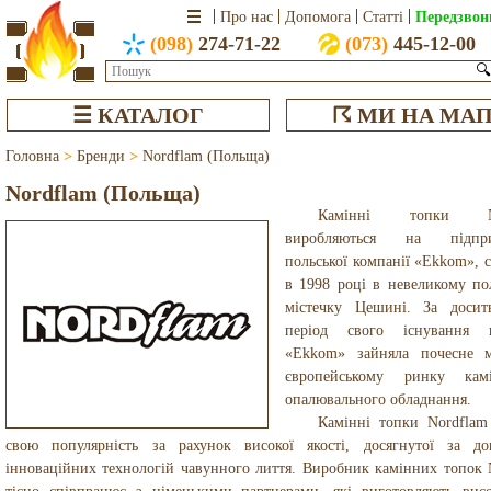
Передзвон
Про нас
Допомога
Статті
(098)
274-71-22
(073)
445-12-00
🔍
☰ КАТАЛОГ
☈ МИ НА МАП
Головна
>
Бренди
>
Nordflam (Польща)
Nordflam (Польща)
Камінні топки No
виробляються на підпри
польської компанії «Ekkom», 
в 1998 році в невеликому по
містечку Цешині. За досит
період свого існування к
«Ekkom» зайняла почесне м
європейському ринку кам
опалювального обладнання.
Камінні топки Nordflam
свою популярність за рахунок високої якості, досягнутої за д
інноваційних технологій чавунного лиття. Виробник камінних топок 