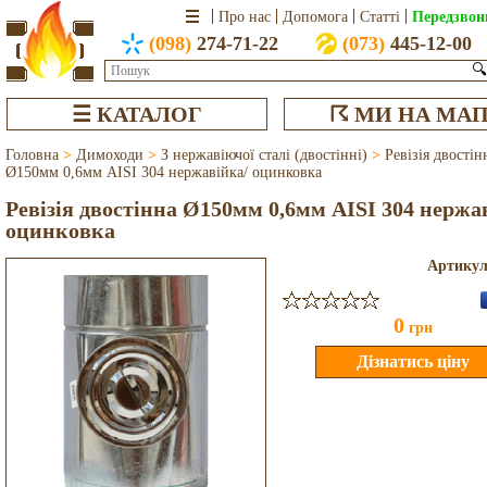
Передзвон
Про нас
Допомога
Статті
(098)
274-71-22
(073)
445-12-00
🔍
☰ КАТАЛОГ
☈ МИ НА МАП
Головна
>
Димоходи
>
З нержавіючої сталі (двостінні)
>
Ревізія двостін
Ø150мм 0,6мм AISI 304 нержавійка/ оцинковка
Ревізія двостінна Ø150мм 0,6мм AISI 304 нержа
оцинковка
Артику
0
грн