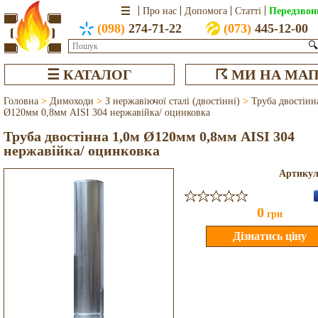
Передзвон
Про нас
Допомога
Статті
(098)
274-71-22
(073)
445-12-00
🔍
☰ КАТАЛОГ
☈ МИ НА МАП
Головна
>
Димоходи
>
З нержавіючої сталі (двостінні)
>
Труба двостінн
Ø120мм 0,8мм AISI 304 нержавійка/ оцинковка
Труба двостінна 1,0м Ø120мм 0,8мм AISI 304
нержавійка/ оцинковка
Артику
0
грн