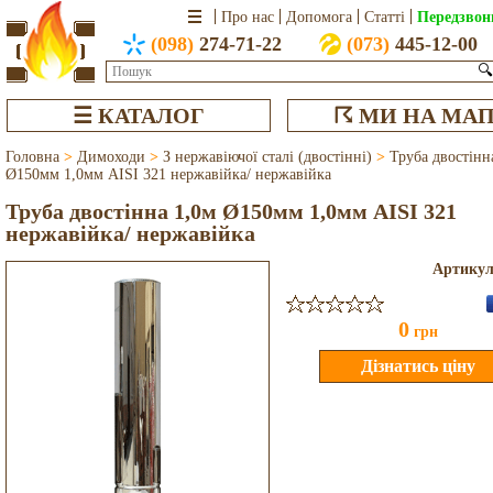
Передзвон
Про нас
Допомога
Статті
(098)
274-71-22
(073)
445-12-00
🔍
☰ КАТАЛОГ
☈ МИ НА МАП
Головна
>
Димоходи
>
З нержавіючої сталі (двостінні)
>
Труба двостінн
Ø150мм 1,0мм AISI 321 нержавійка/ нержавійка
Труба двостінна 1,0м Ø150мм 1,0мм AISI 321
нержавійка/ нержавійка
Артику
0
грн