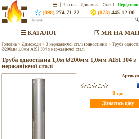
Передзвон
Про нас
Допомога
Статті
(098)
274-71-22
(073)
445-12-00
🔍
☰ КАТАЛОГ
☈ МИ НА МАП
Головна
>
Димоходи
>
З нержавіючої сталі (одностінні)
>
Труба одності
Ø200мм 1,0мм AISI 304 з нержавіючої сталі
Труба одностінна 1,0м Ø200мм 1,0мм AISI 304 з
нержавіючої сталі
Артику
0
грн