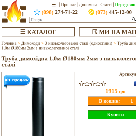
Передзвон
Про нас
Допомога
Статті
(098)
274-71-22
(073)
445-12-00
🔍
☰ КАТАЛОГ
☈ МИ НА МАП
Головна
>
Димоходи
>
З низьколегованої сталі (одностінні)
>
Труба дим
1,0м Ø180мм 2мм з низьколегованої сталі
Труба димохідна 1,0м Ø180мм 2мм з низьколего
сталі
Артику
1915
грн