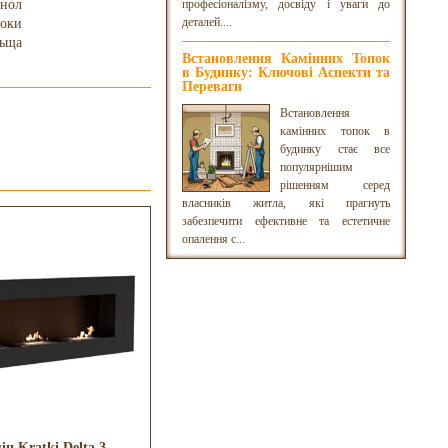
анол
професіоналізму, досвіду і уваги до
деталей....
роки
ьща
Встановлення Камінних Топок
в Будинку: Ключові Аспекти та
Переваги
Встановлення
камінних топок в
будинку стає все
популярнішим
рішенням серед
власників житла, які прагнуть
забезпечити ефективне та естетичне
опалення с...
ін Kratki Delta 3
Біокамін Kratki Bravo ZG