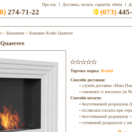
Про нас
Доставка, оплата, гарантія, обмін
Д
8)
274-71-22
(073)
445-
и
>
Біокаміни
>
Біокамін Kratki Quaerere
 Quaerere
Торгова марка:
Kratki
Способи доставки:
• служба доставки «Нова По
• самовивіз із магазину (м.Ч
Способи оплати:
• безготівковий розрахунок (
• післяплата (оплата при отр
• безготівковий розрахунок +
• готівковий розрахунок у ма
0