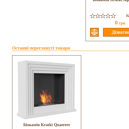
К
0
грн
Останні переглянуті товари
Біокамін Kratki Quaerere