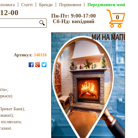
Передзвонити мені
опомога
Статті
Бренди
Порівняння
12-00
Пн-Пт: 9:00-17:00
0
Сб-Нд: вихідний
🔍
Артикул:
140118
шта»;
еркаси).
Приват Банк);
иманні);
 післяплата;
газині.