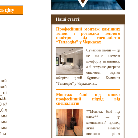
Наші статті:
Професійний монтаж камінних
топок і розводка теплого
повітря від спеціалістів
“Теплодім” у Черкасах
Сучасний камін — це
не лише елемент
комфорту та затишку,
а й потужне джерело
опалення, здатне
обігріти цілий будинок. Компанія
чний
“Теплодім” у Черкасах в...
овий
ні
Монтаж бані під ключ:
 кВт
професійний підхід від
спеціалістів
0 м²
,6 л
**Монтаж бані під
 мм
ключ** — це
2 мм
комплексний процес,
 мм
який вимагає
4 кг
високого рівня