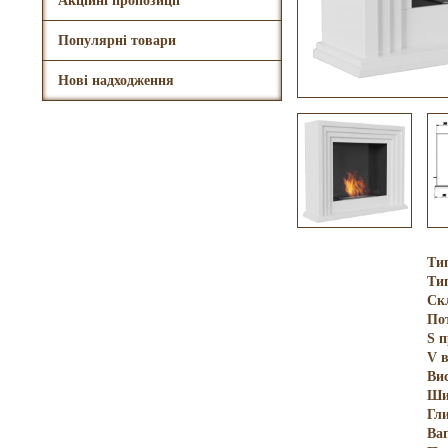
Акційні пропозиції
Популярні товари
Нові надходження
Ти
Ти
Ск
По
S 
V в
Ви
Ши
Гл
Ва