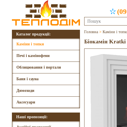
(09
Головна
>
Каміни і топк
Каталог продукції:
Біокамін Kratki
Каміни і топки
Печі і камінофени
Облицювання і портали
Баня і сауна
Димоходи
Аксесуари
Наші пропозиції: