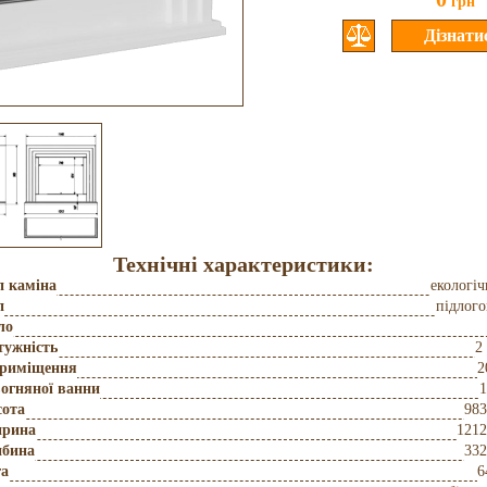
грн
Технічні характеристики:
п каміна
екологі
п
підлог
ло
тужність
2
приміщення
2
огняної ванни
1
сота
983
рина
121
ибина
332
га
6