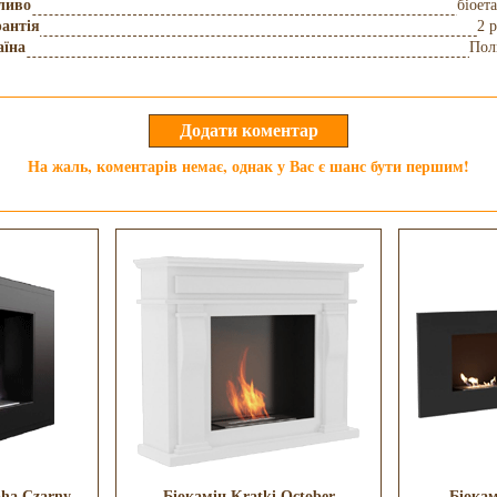
ливо
біоет
антія
2 
аїна
Пол
На жаль, коментарів немає, однак у Вас є шанс бути першим!
pha Czarny
Біокамін Kratki October
Біокам