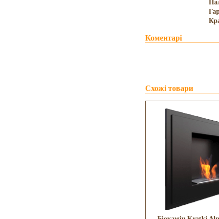
Па
Гар
Кр
Коментарі
Схожі товари
Біокамін Kratki Al