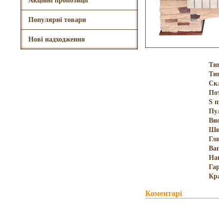
Акційні пропозиції
Популярні товари
Нові надходження
Ти
Ти
Ск
По
S 
Пу
Ви
Ши
Гл
Ва
На
Гар
Кр
Коментарі