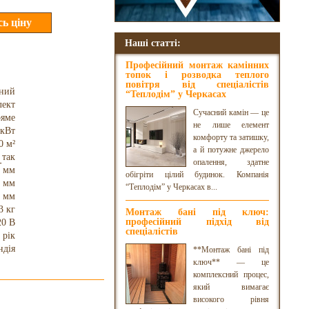
Наші статті:
Професійний монтаж камінних
топок і розводка теплого
повітря від спеціалістів
чний
“Теплодім” у Черкасах
лект
Сучасний камін — це
яме
не лише елемент
 кВт
комфорту та затишку,
0 м²
а й потужне джерело
так
опалення, здатне
0 мм
обігріти цілий будинок. Компанія
0 мм
“Теплодім” у Черкасах в...
 мм
3 кг
Монтаж бані під ключ:
професійний підхід від
20 В
спеціалістів
 рік
ндія
**Монтаж бані під
ключ** — це
комплексний процес,
який вимагає
високого рівня