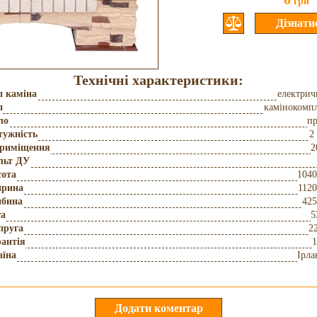
грн
Технічні характеристики:
п каміна
електри
п
камінокомп
ло
пр
тужність
2
приміщення
2
льт ДУ
сота
104
рина
112
ибина
425
га
5
пруга
2
антія
1
аїна
Ірла