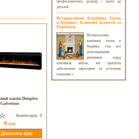
професіоналізму, досвіду і уваги до
деталей....
Встановлення Камінних Топок
в Будинку: Ключові Аспекти та
Переваги
Встановлення
камінних топок в
будинку стає все
популярнішим
рішенням серед
власників житла, які прагнуть
забезпечити ефективне та естетичне
опалення с...
ний камін Dimplex
Електричний камін ArtiFlame
Galveston
AF-FS-92-G
Коментарів: 0
Коментарів: 0
0
0
грн
грн