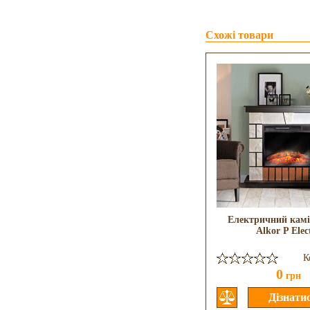
Схожі товари
Електричний камі
Alkor P Elec
К
0
грн