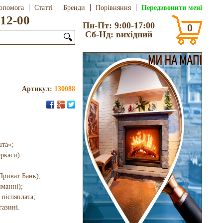
Передзвонити мені
опомога
Статті
Бренди
Порівняння
12-00
Пн-Пт: 9:00-17:00
0
Сб-Нд: вихідний
🔍
Артикул:
130088
шта»;
еркаси).
Приват Банк);
иманні);
 післяплата;
газині.