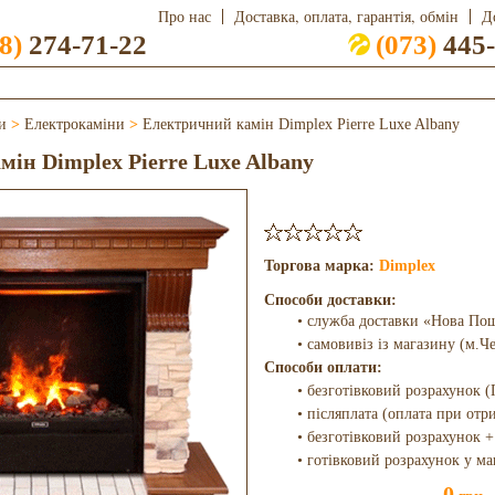
Про нас
Доставка, оплата, гарантія, обмін
Д
8)
274-71-22
(073)
445-
и
>
Електрокаміни
>
Електричний камін Dimplex Pierre Luxe Albany
ін Dimplex Pierre Luxe Albany
Торгова марка:
Dimplex
Способи доставки:
• служба доставки «Нова По
• самовивіз із магазину (м.Ч
Способи оплати:
• безготівковий розрахунок (
• післяплата (оплата при отр
• безготівковий розрахунок +
• готівковий розрахунок у ма
0