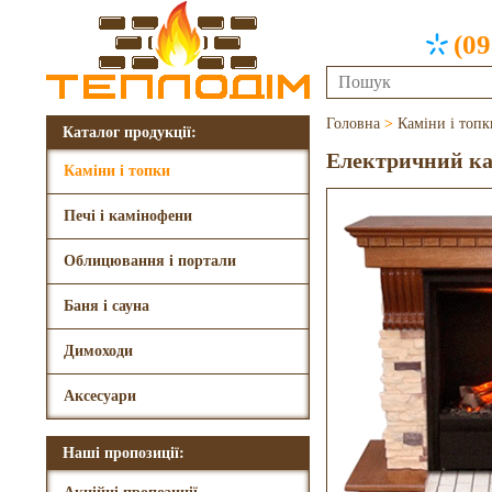
(09
Головна
>
Каміни і топк
Каталог продукції:
Електричний кам
Каміни і топки
Печі і камінофени
Облицювання і портали
Баня і сауна
Димоходи
Аксесуари
Наші пропозиції: