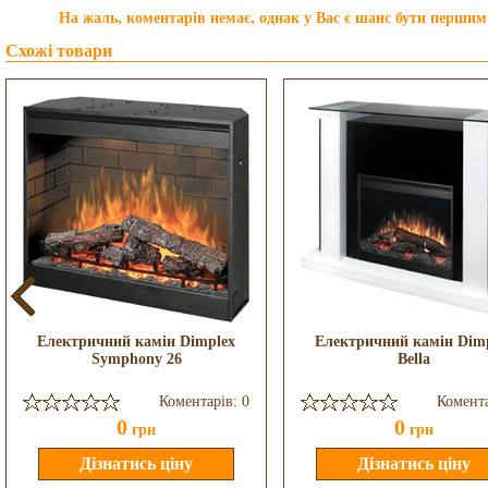
На жаль, коментарів немає, однак у Вас є шанс бути першим
Схожі товари
Електричний камін Dimplex
Електричний камін Dim
Symphony 26
Bella
Коментарів: 0
Комента
0
0
грн
грн