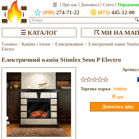
Передзвон
Про нас
Допомога
Статті
(098)
274-71-22
(073)
445-12-00
🔍
☰ КАТАЛОГ
☈ МИ НА МАП
Головна
>
Каміни і топки
>
Електрокаміни
>
Електричний камін Stimle
Electro
Електричний камін Stimlex Seon P Electro
Артику
Торгова марка:
Stimlex
0
грн