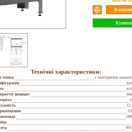
г
Технічні характеристики:
п топки
з повітряним опале
фігурація
ку
ло
ку
дкриття дверцят
бо
теріал
с
тужність
12
приміщення
12
димоходу
180
бер
сота
991