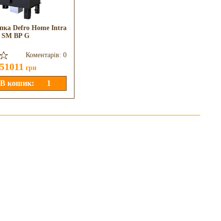
пка Defro Home Intra
Камінна топка Invicta 700
SM BP G
Selenic Shiber
Коментарів: 0
Коментарів: 2
51011
44880
грн
грн