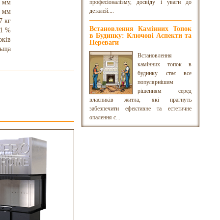
 мм
професіоналізму, досвіду і уваги до
деталей....
 мм
7 кг
Встановлення Камінних Топок
1 %
в Будинку: Ключові Аспекти та
оків
Переваги
ьща
Встановлення
камінних топок в
будинку стає все
популярнішим
рішенням серед
власників житла, які прагнуть
забезпечити ефективне та естетичне
опалення с...