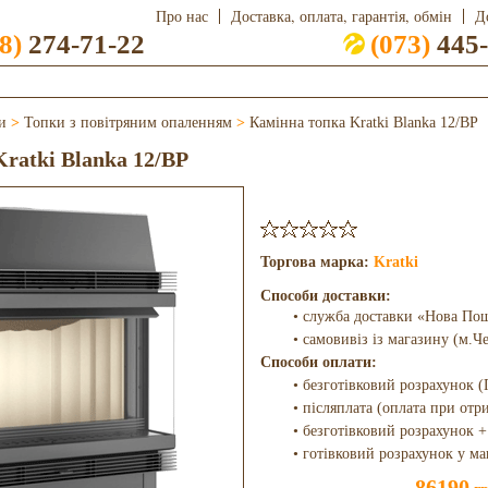
Про нас
Доставка, оплата, гарантія, обмін
Д
8)
274-71-22
(073)
445-
и
>
Топки з повітряним опаленням
>
Камінна топка Kratki Blanka 12/BP
ratki Blanka 12/BP
Торгова марка:
Kratki
Способи доставки:
• служба доставки «Нова По
• самовивіз із магазину (м.Ч
Способи оплати:
• безготівковий розрахунок (
• післяплата (оплата при отр
• безготівковий розрахунок +
• готівковий розрахунок у ма
86190