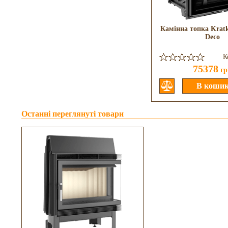
Камінна топка Kratk
Deco
К
75378
гр
Останні переглянуті товари