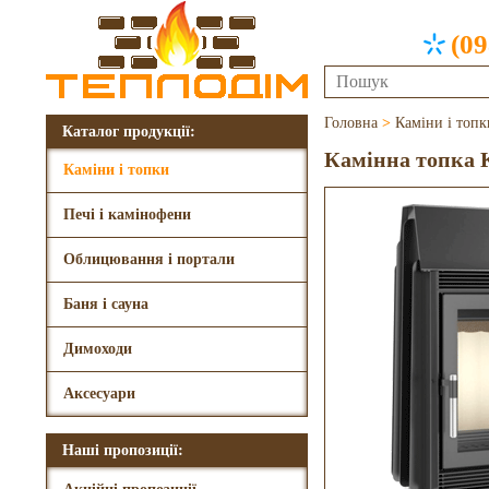
(09
Головна
>
Каміни і топк
Каталог продукції:
Камінна топка K
Каміни і топки
Печі і камінофени
Облицювання і портали
Баня і сауна
Димоходи
Аксесуари
Наші пропозиції: