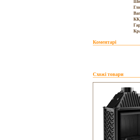
Ши
Гл
Ва
КК
Гар
Кр
Коментарі
Схожі товари