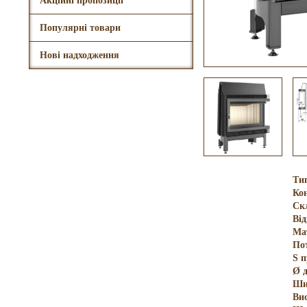
Акційні пропозиції
Популярні товари
Нові надходження
Ти
Кон
Ск
Ві
Ма
По
S 
Ø 
Ши
Ви