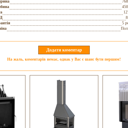
рина
768
ибина
450
га
12
Д
8
антія
5 р
аїна
Пол
На жаль, коментарів немає, однак у Вас є шанс бути першим!