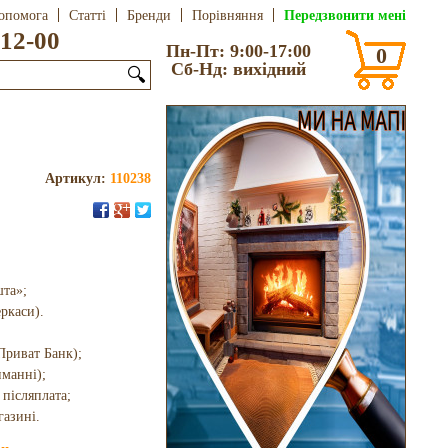
Передзвонити мені
опомога
Статті
Бренди
Порівняння
12-00
Пн-Пт: 9:00-17:00
0
Сб-Нд: вихідний
🔍
Артикул:
110238
шта»;
еркаси).
Приват Банк);
иманні);
 післяплата;
газині.