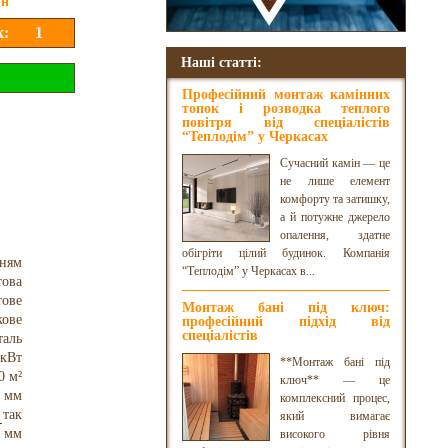
рн
Наші статті:
Професійний монтаж камінних
топок і розводка теплого
повітря від спеціалістів
“Теплодім” у Черкасах
Сучасний камін — це
не лише елемент
комфорту та затишку,
а й потужне джерело
опалення, здатне
обігріти цілий будинок. Компанія
нням
“Теплодім” у Черкасах в...
това
тове
Монтаж бані під ключ:
кове
професійний підхід від
спеціалістів
таль
 кВт
**Монтаж бані під
0 м²
ключ** — це
 мм
комплексний процес,
так
який вимагає
 мм
високого рівня