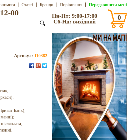
Передзвонити мені
опомога
Статті
Бренди
Порівняння
12-00
Пн-Пт: 9:00-17:00
0
Сб-Нд: вихідний
🔍
Артикул:
110382
шта»;
еркаси).
Приват Банк);
иманні);
 післяплата;
газині.