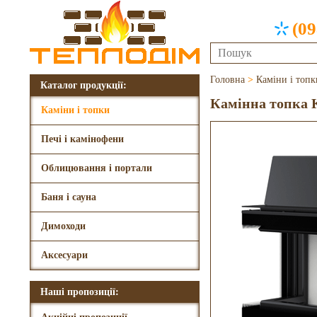
(09
Головна
>
Каміни і топк
Каталог продукції:
Камінна топка K
Каміни і топки
Печі і камінофени
Облицювання і портали
Баня і сауна
Димоходи
Аксесуари
Наші пропозиції: