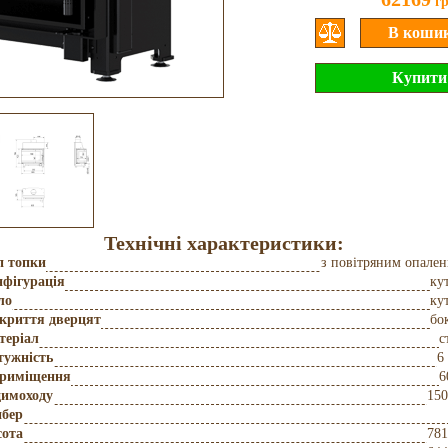
г
Технічні характеристики:
п топки
з повітряним опале
фігурація
ку
ло
ку
дкриття дверцят
бо
теріал
с
тужність
6
приміщення
6
димоходу
150
бер
сота
781