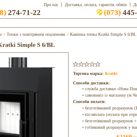
Про нас
Доставка, оплата, гарантія, обмін
Д
8)
274-71-22
(073)
445-
и
>
Топки з повітряним опаленням
>
Камінна топка Kratki Simple S 6/BL
ratki Simple S 6/BL
Торгова марка:
Kratki
Способи доставки:
• служба доставки «Нова По
• самовивіз із магазину (м.Ч
Способи оплати:
• безготівковий розрахунок (
• післяплата (оплата при отр
• безготівковий розрахунок +
• готівковий розрахунок у ма
62169