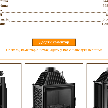
рина
644
ибина
398
га
9
Д
8
антія
5 р
аїна
Пол
На жаль, коментарів немає, однак у Вас є шанс бути першим!