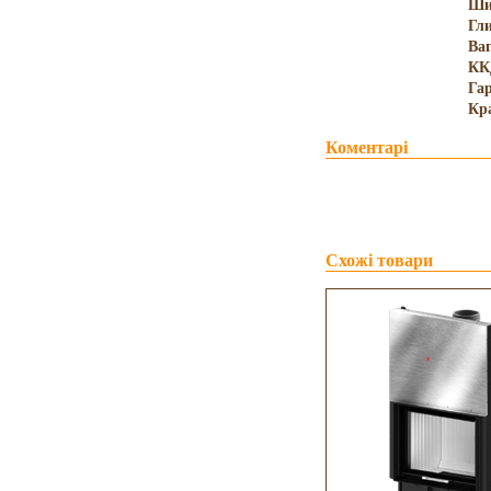
Ши
Гл
Ва
КК
Гар
Кр
Коментарі
Схожі товари