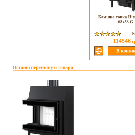
Камінна топка Hitz
68x53.G
К
114546
г
Останні переглянуті товари