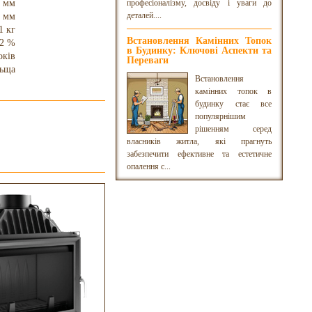
 мм
професіоналізму, досвіду і уваги до
деталей....
 мм
1 кг
Встановлення Камінних Топок
2 %
в Будинку: Ключові Аспекти та
оків
Переваги
ьща
Встановлення
камінних топок в
будинку стає все
популярнішим
рішенням серед
власників житла, які прагнуть
забезпечити ефективне та естетичне
опалення с...