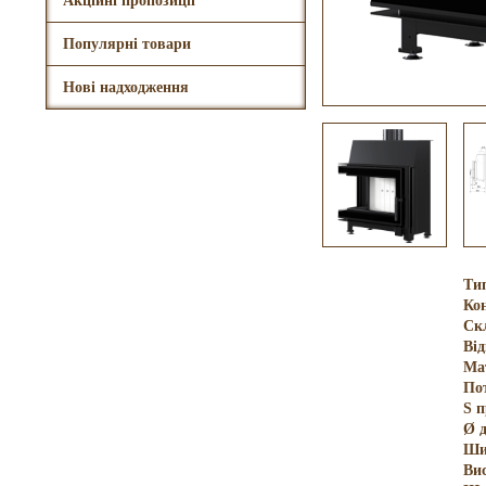
Акційні пропозиції
Популярні товари
Нові надходження
Ти
Кон
Ск
Ві
Ма
По
S 
Ø 
Ши
Ви