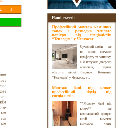
рн
Наші статті:
Професійний монтаж камінних
топок і розводка теплого
повітря від спеціалістів
“Теплодім” у Черкасах
Сучасний камін — це
не лише елемент
комфорту та затишку,
а й потужне джерело
опалення, здатне
обігріти цілий будинок. Компанія
нням
“Теплодім” у Черкасах в...
това
тове
Монтаж бані під ключ:
кове
професійний підхід від
спеціалістів
таль
 кВт
**Монтаж бані під
0 м²
ключ** — це
 мм
комплексний процес,
так
який вимагає
 мм
високого рівня