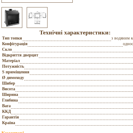
Технічні характеристики:
Тип топки
з водяним 
Конфігурація
одно
Скло
Відкриття дверцят
Матеріал
Потужність
S приміщення
Ø димоходу
Шибер
Висота
Ширина
Глибина
Вага
ККД
Гарантія
Країна