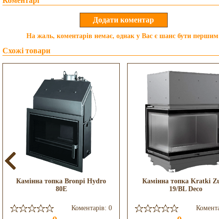
Коментарі
На жаль, коментарів немає, однак у Вас є шанс бути першим
Схожі товари
Камінна топка Bronpi Hydro
Камінна топка Kratki Z
80E
19/BL Deco
Коментарів: 0
Комента