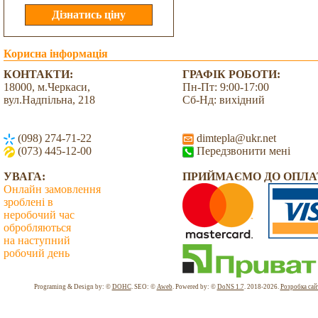
Корисна інформація
КОНТАКТИ:
ГРАФІК РОБОТИ:
18000, м.Черкаси,
Пн-Пт: 9:00-17:00
вул.Надпільна, 218
Сб-Нд: вихідний
(098) 274-71-22
dimtepla@ukr.net
(073) 445-12-00
Передзвонити мені
УВАГА:
ПРИЙМАЄМО ДО ОПЛА
Онлайн замовлення
зроблені в
неробочий час
обробляються
на наступний
робочий день
Всього: 2037179 Сьогодні: 4438
Programing & Design by: ©
DOHC
. SEO: ©
Aweb
. Powered by: ©
DoNS 1.7
. 2018-2026.
Розробка сай