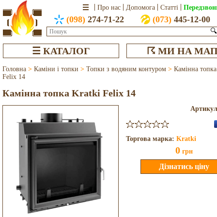
Передзвон
Про нас
Допомога
Статті
(098)
274-71-22
(073)
445-12-00
🔍
☰ КАТАЛОГ
☈ МИ НА МАП
Головна
>
Каміни і топки
>
Топки з водяним контуром
>
Камінна топка
Felix 14
Камінна топка Kratki Felix 14
Артику
Торгова марка:
Kratki
0
грн