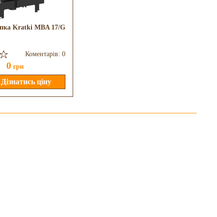
пка Kratki MBA 17/G
Камінна топка Kratki Amelia 24
Deco
Коментарів: 0
Коментарів: 0
0
0
грн
грн