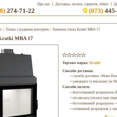
Про нас
Доставка, оплата, гарантія, обмін
Д
8)
274-71-22
(073)
445-
и
>
Топки з водяним контуром
>
Камінна топка Kratki MBA 17
Kratki MBA 17
Торгова марка:
Kratki
Способи доставки:
• служба доставки «Нова По
• самовивіз із магазину (м.Ч
Способи оплати:
• безготівковий розрахунок (
• післяплата (оплата при отр
• безготівковий розрахунок +
• готівковий розрахунок у ма
0