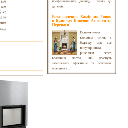
 мм
професіоналізму, досвіду і уваги до
деталей....
 мм
2 кг
Встановлення Камінних Топок
3 %
в Будинку: Ключові Аспекти та
оків
Переваги
ьща
Встановлення
камінних топок в
будинку стає все
популярнішим
рішенням серед
власників житла, які прагнуть
забезпечити ефективне та естетичне
опалення с...