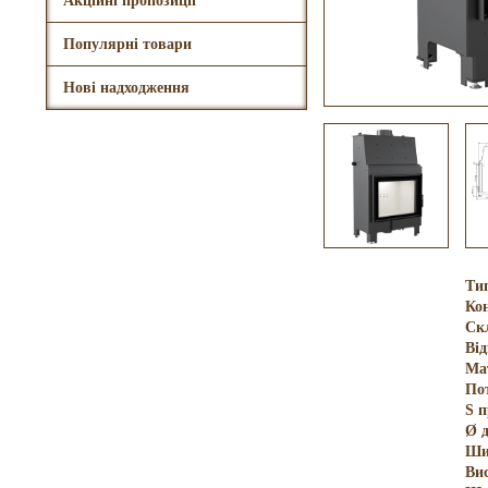
Акційні пропозиції
Популярні товари
Нові надходження
Ти
Кон
Ск
Ві
Ма
По
S 
Ø 
Ши
Ви