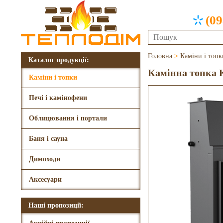
(09
Головна
>
Каміни і топк
Каталог продукції:
Камінна топка 
Каміни і топки
Печі і камінофени
Облицювання і портали
Баня і сауна
Димоходи
Аксесуари
Наші пропозиції: