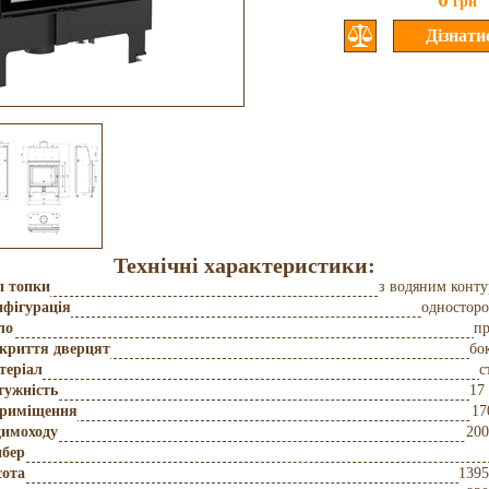
грн
Технічні характеристики:
п топки
з водяним конт
фігурація
одностор
ло
пр
дкриття дверцят
бо
теріал
с
тужність
17
приміщення
17
димоходу
200
бер
сота
139