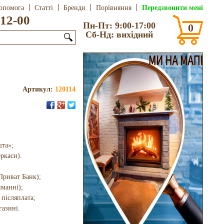
Передзвонити мені
опомога
Статті
Бренди
Порівняння
12-00
Пн-Пт: 9:00-17:00
0
Сб-Нд: вихідний
🔍
Артикул:
120114
шта»;
еркаси).
Приват Банк);
иманні);
 післяплата;
газині.