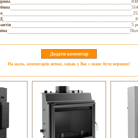
рина
830
ибина
514
га
25
Д
8
антія
5 р
аїна
Пол
На жаль, коментарів немає, однак у Вас є шанс бути першим!