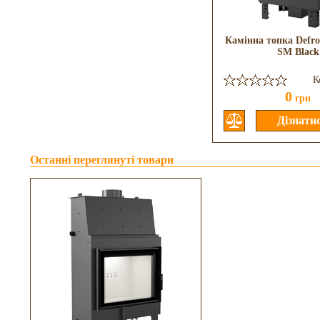
Камінна топка Defr
SM Black
К
0
грн
Останні переглянуті товари