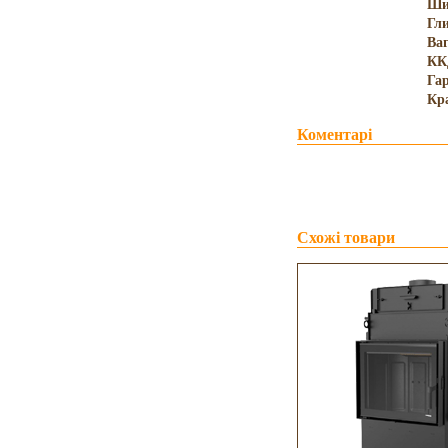
Ши
Гл
Ва
КК
Гар
Кр
Коментарі
Схожі товари