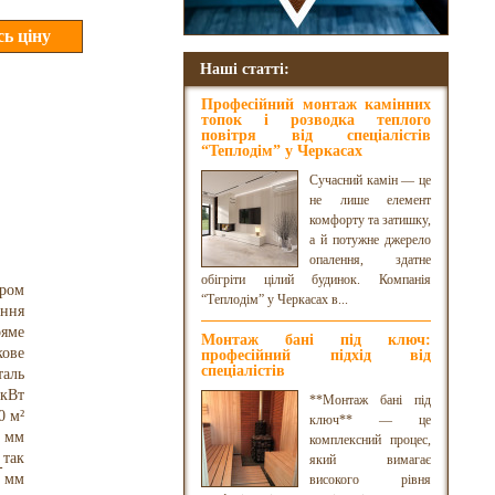
Наші статті:
Професійний монтаж камінних
топок і розводка теплого
повітря від спеціалістів
“Теплодім” у Черкасах
Сучасний камін — це
не лише елемент
комфорту та затишку,
а й потужне джерело
опалення, здатне
обігріти цілий будинок. Компанія
уром
“Теплодім” у Черкасах в...
оння
яме
Монтаж бані під ключ:
кове
професійний підхід від
спеціалістів
таль
 кВт
**Монтаж бані під
0 м²
ключ** — це
 мм
комплексний процес,
так
який вимагає
5 мм
високого рівня