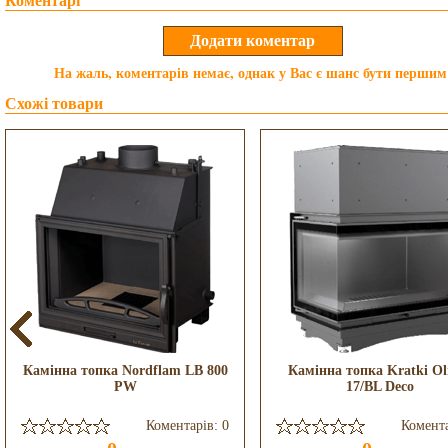
Коментарі
На жаль, коментарів немає, однак у Вас є шанс бути першим
Схожі товари
Камінна топка Nordflam LB 800
Камінна топка Kratki Ol
PW
17/BL Deco
Коментарів: 0
Комента