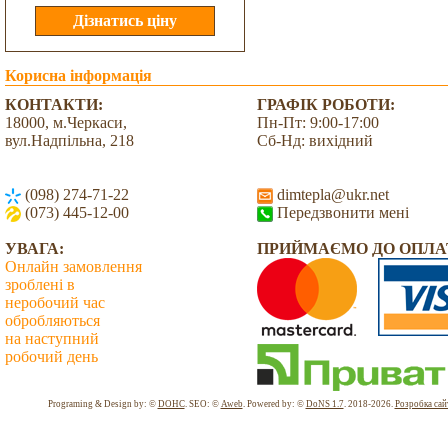
Корисна інформація
КОНТАКТИ:
ГРАФІК РОБОТИ:
18000, м.Черкаси,
Пн-Пт: 9:00-17:00
вул.Надпільна, 218
Сб-Нд: вихідний
(098) 274-71-22
dimtepla@ukr.net
(073) 445-12-00
Передзвонити мені
УВАГА:
ПРИЙМАЄМО ДО ОПЛА
Онлайн замовлення
зроблені в
неробочий час
обробляються
на наступний
робочий день
Всього: 2043724 Сьогодні: 2523
Programing & Design by: ©
DOHC
. SEO: ©
Aweb
. Powered by: ©
DoNS 1.7
. 2018-2026.
Розробка сай