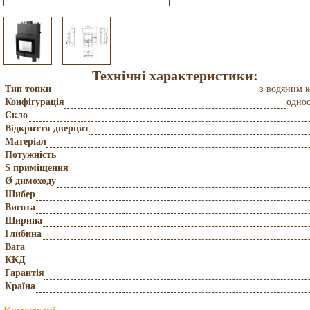
Технічні характеристики:
Тип топки
з водяним 
Конфігурація
одно
Скло
Відкриття дверцят
Матеріал
Потужність
S приміщення
Ø димоходу
Шибер
Висота
Ширина
Глибина
Вага
ККД
Гарантія
Країна