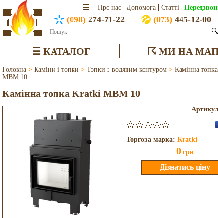
Передзвон
Про нас
Допомога
Статті
(098)
274-71-22
(073)
445-12-00
🔍
☰ КАТАЛОГ
☈ МИ НА МАП
Головна
>
Каміни і топки
>
Топки з водяним контуром
>
Камінна топка
MBM 10
Камінна топка Kratki MBM 10
Артику
Торгова марка:
Kratki
0
грн