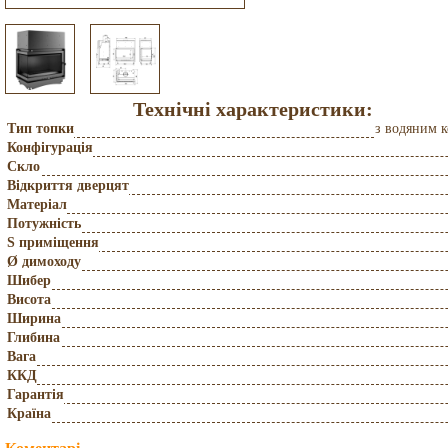
Технічні характеристики:
Тип топки
з водяним 
Конфігурація
Скло
Відкриття дверцят
Матеріал
Потужність
S приміщення
Ø димоходу
Шибер
Висота
Ширина
Глибина
Вага
ККД
Гарантія
Країна