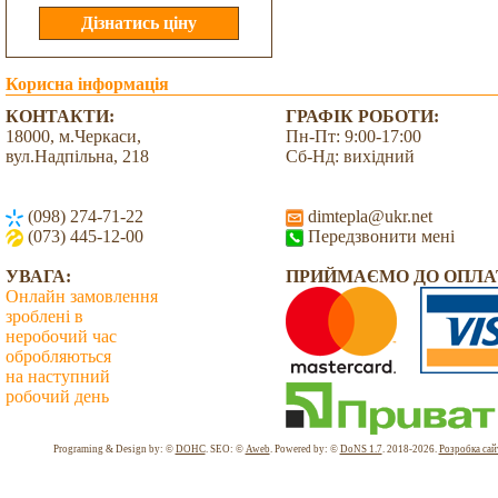
Корисна інформація
КОНТАКТИ:
ГРАФІК РОБОТИ:
18000, м.Черкаси,
Пн-Пт: 9:00-17:00
вул.Надпільна, 218
Сб-Нд: вихідний
(098) 274-71-22
dimtepla@ukr.net
(073) 445-12-00
Передзвонити мені
УВАГА:
ПРИЙМАЄМО ДО ОПЛА
Онлайн замовлення
зроблені в
неробочий час
обробляються
на наступний
робочий день
Всього: 2029891 Сьогодні: 4402
Programing & Design by: ©
DOHC
. SEO: ©
Aweb
. Powered by: ©
DoNS 1.7
. 2018-2026.
Розробка сай