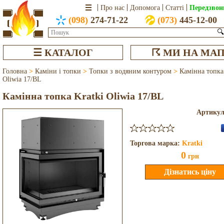
Передзвон
Про нас
Допомога
Статті
(098)
274-71-22
(073)
445-12-00
🔍
☰ КАТАЛОГ
☈ МИ НА МАП
Головна
>
Каміни і топки
>
Топки з водяним контуром
>
Камінна топка
Oliwia 17/BL
Камінна топка Kratki Oliwia 17/BL
Артику
Торгова марка:
Kratki
0
грн