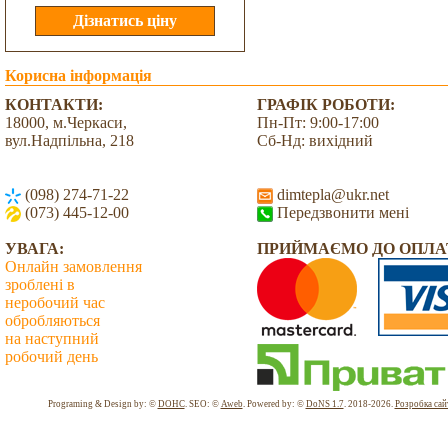
Корисна інформація
КОНТАКТИ:
ГРАФІК РОБОТИ:
18000, м.Черкаси,
Пн-Пт: 9:00-17:00
вул.Надпільна, 218
Сб-Нд: вихідний
(098) 274-71-22
dimtepla@ukr.net
(073) 445-12-00
Передзвонити мені
УВАГА:
ПРИЙМАЄМО ДО ОПЛА
Онлайн замовлення
зроблені в
неробочий час
обробляються
на наступний
робочий день
Всього: 2035557 Сьогодні: 2816
Programing & Design by: ©
DOHC
. SEO: ©
Aweb
. Powered by: ©
DoNS 1.7
. 2018-2026.
Розробка сай