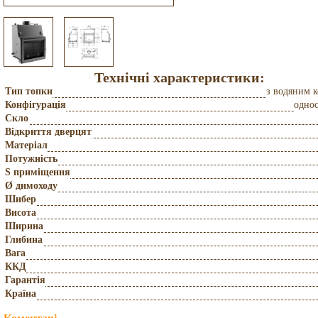
Технічні характеристики:
Тип топки
з водяним 
Конфігурація
одно
Скло
Відкриття дверцят
Матеріал
Потужність
S приміщення
Ø димоходу
Шибер
Висота
Ширина
Глибина
Вага
ККД
Гарантія
Країна