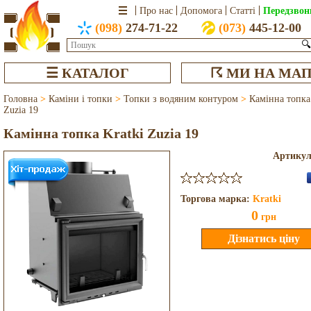
Передзвон
Про нас
Допомога
Статті
(098)
274-71-22
(073)
445-12-00
🔍
☰ КАТАЛОГ
☈ МИ НА МАП
Головна
>
Каміни і топки
>
Топки з водяним контуром
>
Камінна топка
Zuzia 19
Камінна топка Kratki Zuzia 19
Артику
Торгова марка:
Kratki
0
грн