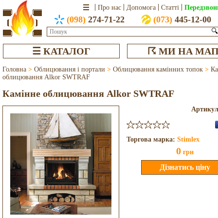
Передзвон
Про нас
Допомога
Статті
(098)
274-71-22
(073)
445-12-00
🔍
☰ КАТАЛОГ
☈ МИ НА МАП
Головна
>
Облицювання і портали
>
Облицювання камінних топок
>
Ка
облицювання Alkor SWTRAF
Камінне облицювання Alkor SWTRAF
Артику
Торгова марка:
Stimlex
0
грн