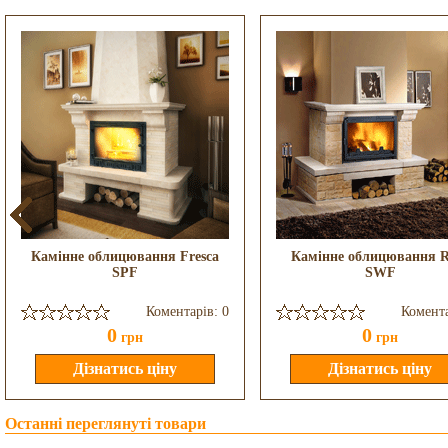
Камінне облицювання Fresca
Камінне облицювання R
SPF
SWF
Коментарів: 0
Комента
0
0
грн
грн
Останні переглянуті товари