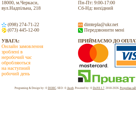
18000, м.Черкаси,
Пн-Пт: 9:00-17:00
вул.Надпільна, 218
Сб-Нд: вихідний
(098) 274-71-22
dimtepla@ukr.net
(073) 445-12-00
Передзвонити мені
УВАГА:
ПРИЙМАЄМО ДО ОПЛА
Онлайн замовлення
зроблені в
неробочий час
обробляються
на наступний
робочий день
Всього: 2030660 Сьогодні: 5171
Programing & Design by: ©
DOHC
. SEO: ©
Aweb
. Powered by: ©
DoNS 1.7
. 2018-2026.
Розробка сай