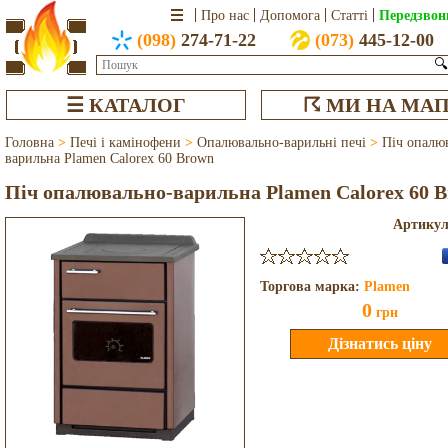
Передзвон
Про нас
Допомога
Статті
(098)
274-71-22
(073)
445-12-00
🔍
☰ КАТАЛОГ
☈ МИ НА МАП
Головна
>
Печі і камінофени
>
Опалювально-варильні печі
>
Піч опалю
варильна Plamen Calorex 60 Brown
Піч опалювально-варильна Plamen Calorex 60 
Артику
Торгова марка:
Plamen
0
грн