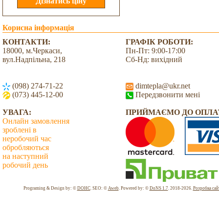
Корисна інформація
КОНТАКТИ:
ГРАФІК РОБОТИ:
18000, м.Черкаси,
Пн-Пт: 9:00-17:00
вул.Надпільна, 218
Сб-Нд: вихідний
(098) 274-71-22
dimtepla@ukr.net
(073) 445-12-00
Передзвонити мені
УВАГА:
ПРИЙМАЄМО ДО ОПЛА
Онлайн замовлення
зроблені в
неробочий час
обробляються
на наступний
робочий день
Всього: 2037377 Сьогодні: 4636
Programing & Design by: ©
DOHC
. SEO: ©
Aweb
. Powered by: ©
DoNS 1.7
. 2018-2026.
Розробка сай