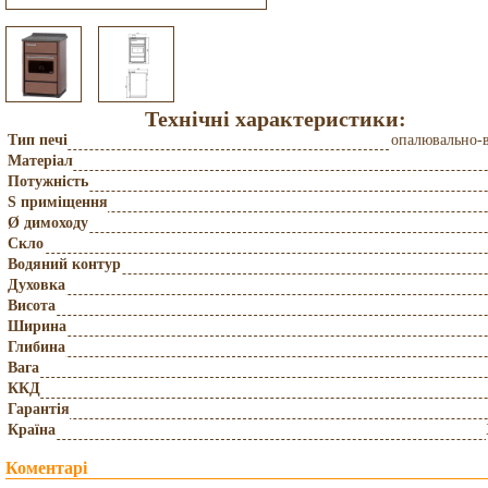
Технічні характеристики:
Тип печі
опалювально-
Матеріал
Потужність
S приміщення
Ø димоходу
Скло
Водяний контур
Духовка
Висота
Ширина
Глибина
Вага
ККД
Гарантія
Країна
Коментарі