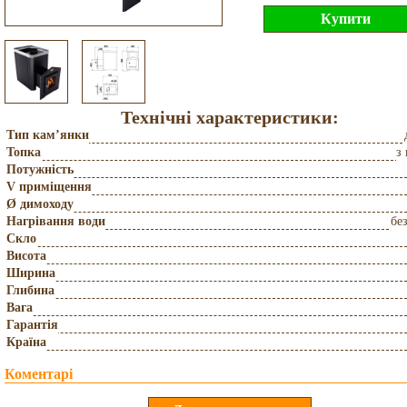
Технічні характеристики:
Тип кам’янки
Топка
з
Потужність
V приміщення
Ø димоходу
Нагрівання води
бе
Скло
Висота
Ширина
Глибина
Вага
Гарантія
Країна
Коментарі