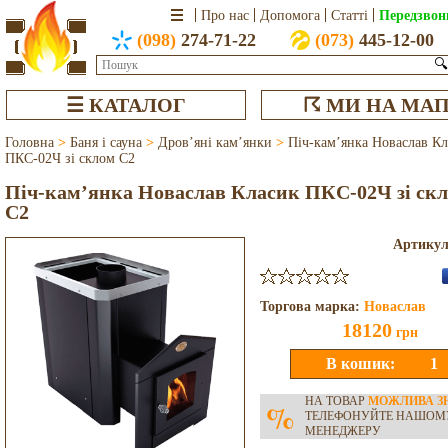
Передзвон
Про нас
Допомога
Статті
(098)
274-71-22
(073)
445-12-00
🔍
☰ КАТАЛОГ
☈ МИ НА МАП
Головна
>
Баня і сауна
>
Дров’яні кам’янки
>
Піч-кам’янка Новаслав К
ПКС-02Ч зі склом C2
Піч-кам’янка Новаслав Класик ПКС-02Ч зі ск
C2
Артику
Торгова марка:
Новаслав
18120
грн
НА ТОВАР
МОЖЛИВА З
%
ТЕЛЕФОНУЙТЕ НАШОМ
МЕНЕДЖЕРУ