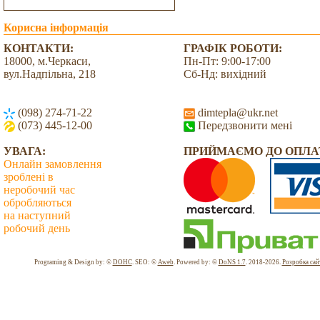
Корисна інформація
КОНТАКТИ:
ГРАФІК РОБОТИ:
18000, м.Черкаси,
Пн-Пт: 9:00-17:00
вул.Надпільна, 218
Сб-Нд: вихідний
(098) 274-71-22
dimtepla@ukr.net
(073) 445-12-00
Передзвонити мені
УВАГА:
ПРИЙМАЄМО ДО ОПЛА
Онлайн замовлення
зроблені в
неробочий час
обробляються
на наступний
робочий день
Всього: 2045052 Сьогодні: 3851
Programing & Design by: ©
DOHC
. SEO: ©
Aweb
. Powered by: ©
DoNS 1.7
. 2018-2026.
Розробка сай