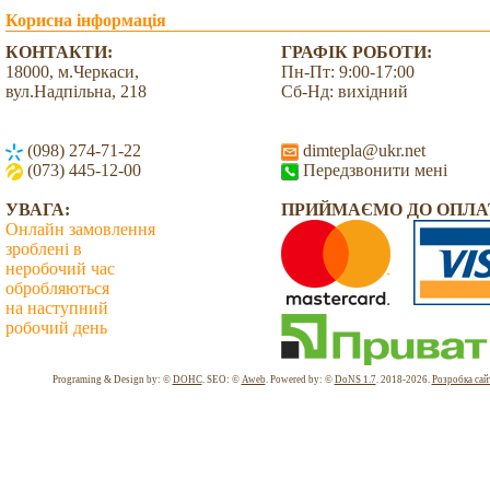
Корисна інформація
КОНТАКТИ:
ГРАФІК РОБОТИ:
18000, м.Черкаси,
Пн-Пт: 9:00-17:00
вул.Надпільна, 218
Сб-Нд: вихідний
(098) 274-71-22
dimtepla@ukr.net
(073) 445-12-00
Передзвонити мені
УВАГА:
ПРИЙМАЄМО ДО ОПЛА
Онлайн замовлення
зроблені в
неробочий час
обробляються
на наступний
робочий день
Всього: 2031610 Сьогодні: 6121
Programing & Design by: ©
DOHC
. SEO: ©
Aweb
. Powered by: ©
DoNS 1.7
. 2018-2026.
Розробка сай