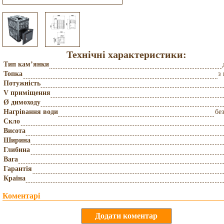
Технічні характеристики:
Тип кам’янки
Топка
з
Потужність
V приміщення
Ø димоходу
Нагрівання води
бе
Скло
Висота
Ширина
Глибина
Вага
Гарантія
Країна
Коментарі