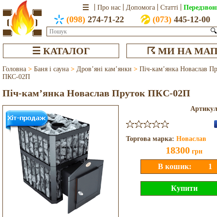
Передзвон
Про нас
Допомога
Статті
(098)
274-71-22
(073)
445-12-00
🔍
☰ КАТАЛОГ
☈ МИ НА МАП
Головна
>
Баня і сауна
>
Дров’яні кам’янки
>
Піч-кам’янка Новаслав П
ПКС-02П
Піч-кам’янка Новаслав Пруток ПКС-02П
Артику
Торгова марка:
Новаслав
18300
грн