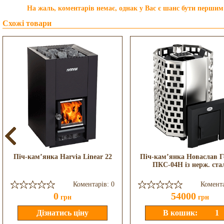
На жаль, коментарів немає, однак у Вас є шанс бути першим
Схожі товари
Піч-кам’янка Harvia Linear 22
Піч-кам’янка Новаслав Г
ПКС-04Н із нерж. ста
Коментарів: 0
Комента
0
54000
грн
грн