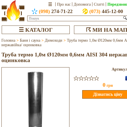
Передзвон
Про нас
Допомога
Статті
(098)
274-71-22
(073)
445-12-00
🔍
☰ КАТАЛОГ
☈ МИ НА МАП
Головна
>
Баня і сауна
>
Димоходи
>
Труба термо 1,0м Ø120мм 0,6мм A
нержавійка/ оцинковка
Труба термо 1,0м Ø120мм 0,6мм AISI 304 нержа
оцинковка
Артику
0
грн