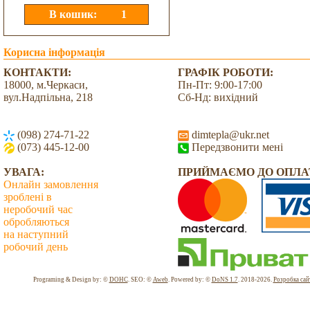
Корисна інформація
КОНТАКТИ:
ГРАФІК РОБОТИ:
18000, м.Черкаси,
Пн-Пт: 9:00-17:00
вул.Надпільна, 218
Сб-Нд: вихідний
(098) 274-71-22
dimtepla@ukr.net
(073) 445-12-00
Передзвонити мені
УВАГА:
ПРИЙМАЄМО ДО ОПЛА
Онлайн замовлення
зроблені в
неробочий час
обробляються
на наступний
робочий день
Всього: 2036017 Сьогодні: 3276
Programing & Design by: ©
DOHC
. SEO: ©
Aweb
. Powered by: ©
DoNS 1.7
. 2018-2026.
Розробка сай