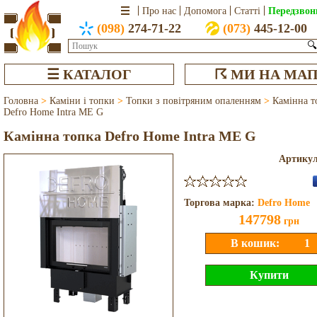
Передзвон
Про нас
Допомога
Статті
(098)
274-71-22
(073)
445-12-00
🔍
☰ КАТАЛОГ
☈ МИ НА МАП
Головна
>
Каміни і топки
>
Топки з повітряним опаленням
>
Камінна т
Defro Home Intra ME G
Камінна топка Defro Home Intra ME G
Артику
Торгова марка:
Defro Home
147798
грн