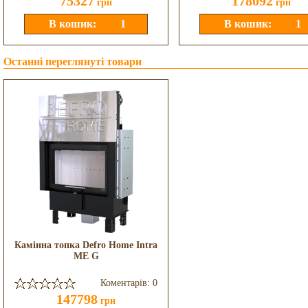
75327
178092
грн
грн
Останні переглянуті товари
Камінна топка Defro Home Intra
ME G
Коментарів: 0
147798
грн