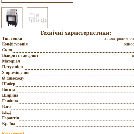
Технічні характеристики:
Тип топки
з повітряним о
Конфігурація
одно
Скло
Відкриття дверцят
Матеріал
Потужність
S приміщення
Ø димоходу
Шибер
Висота
Ширина
Глибина
Вага
ККД
Гарантія
Країна