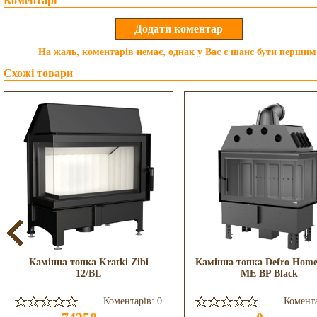
Коментарі
На жаль, коментарів немає, однак у Вас є шанс бути першим
Схожі товари
Камінна топка Kratki Zibi
Камінна топка Defro Home
12/BL
ME BP Black
Коментарів: 0
Комента