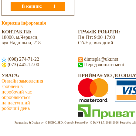
Корисна інформація
КОНТАКТИ:
ГРАФІК РОБОТИ:
18000, м.Черкаси,
Пн-Пт: 9:00-17:00
вул.Надпільна, 218
Сб-Нд: вихідний
(098) 274-71-22
dimtepla@ukr.net
(073) 445-12-00
Передзвонити мені
УВАГА:
ПРИЙМАЄМО ДО ОПЛА
Онлайн замовлення
зроблені в
неробочий час
обробляються
на наступний
робочий день
Всього: 2039172 Сьогодні: 1585
Programing & Design by: ©
DOHC
. SEO: ©
Aweb
. Powered by: ©
DoNS 1.7
. 2018-2026.
Розробка сай