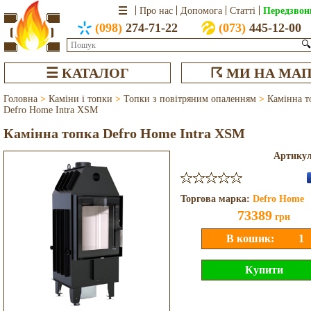
Передзвон
Про нас
Допомога
Статті
(098)
274-71-22
(073)
445-12-00
🔍
☰ КАТАЛОГ
☈ МИ НА МАП
Головна
>
Каміни і топки
>
Топки з повітряним опаленням
>
Камінна т
Defro Home Intra XSM
Камінна топка Defro Home Intra XSM
Артику
Торгова марка:
Defro Home
73389
грн