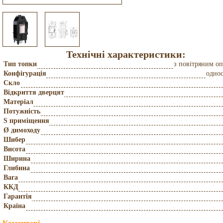
Технічні характеристики:
Тип топки
з повітряним о
Конфігурація
одно
Скло
Відкриття дверцят
Матеріал
Потужність
S приміщення
Ø димоходу
Шибер
Висота
Ширина
Глибина
Вага
ККД
Гарантія
Країна