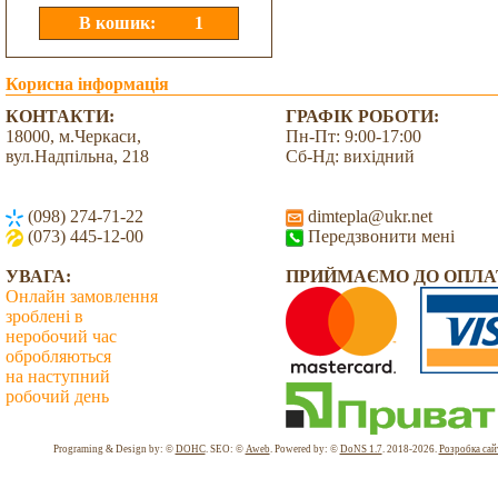
Корисна інформація
КОНТАКТИ:
ГРАФІК РОБОТИ:
18000, м.Черкаси,
Пн-Пт: 9:00-17:00
вул.Надпільна, 218
Сб-Нд: вихідний
(098) 274-71-22
dimtepla@ukr.net
(073) 445-12-00
Передзвонити мені
УВАГА:
ПРИЙМАЄМО ДО ОПЛА
Онлайн замовлення
зроблені в
неробочий час
обробляються
на наступний
робочий день
Всього: 2036126 Сьогодні: 3385
Programing & Design by: ©
DOHC
. SEO: ©
Aweb
. Powered by: ©
DoNS 1.7
. 2018-2026.
Розробка сай