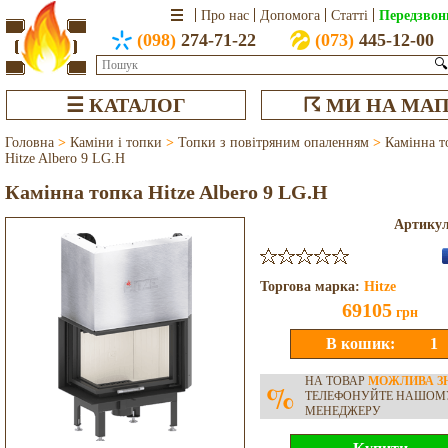
Передзвон
Про нас
Допомога
Статті
(098)
274-71-22
(073)
445-12-00
🔍
☰ КАТАЛОГ
☈ МИ НА МАП
Головна
>
Каміни і топки
>
Топки з повітряним опаленням
>
Камінна т
Hitze Albero 9 LG.H
Камінна топка Hitze Albero 9 LG.H
Артику
Торгова марка:
Hitze
69105
грн
НА ТОВАР
МОЖЛИВА З
%
ТЕЛЕФОНУЙТЕ НАШОМ
МЕНЕДЖЕРУ