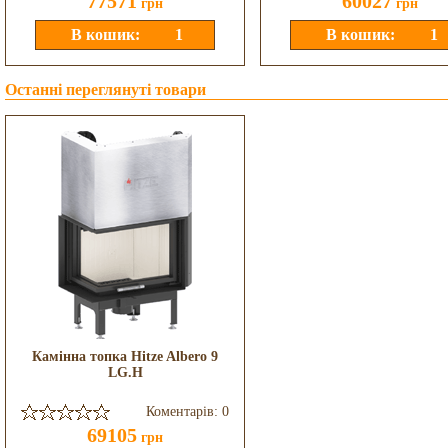
77571
60027
грн
грн
Останні переглянуті товари
Камінна топка Hitze Albero 9
LG.H
Коментарів: 0
69105
грн