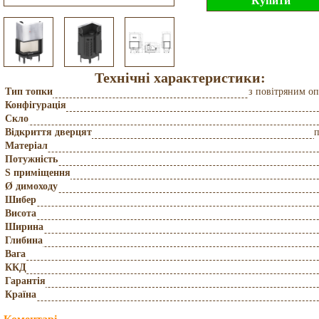
Технічні характеристики:
Тип топки
з повітряним о
Конфігурація
Скло
Відкриття дверцят
Матеріал
Потужність
S приміщення
Ø димоходу
Шибер
Висота
Ширина
Глибина
Вага
ККД
Гарантія
Країна