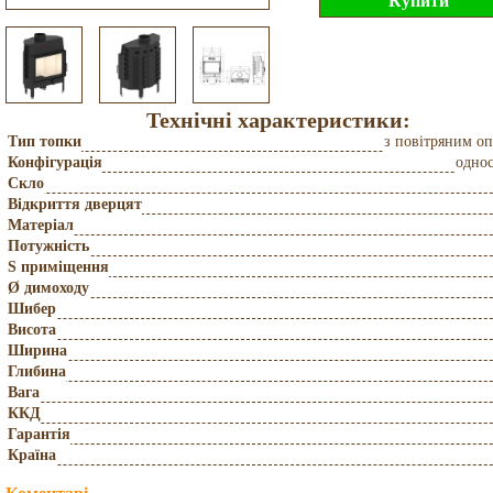
Технічні характеристики:
Тип топки
з повітряним о
Конфігурація
одно
Скло
Відкриття дверцят
Матеріал
Потужність
S приміщення
Ø димоходу
Шибер
Висота
Ширина
Глибина
Вага
ККД
Гарантія
Країна