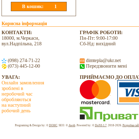
Корисна інформація
КОНТАКТИ:
ГРАФІК РОБОТИ:
18000, м.Черкаси,
Пн-Пт: 9:00-17:00
вул.Надпільна, 218
Сб-Нд: вихідний
(098) 274-71-22
dimtepla@ukr.net
(073) 445-12-00
Передзвонити мені
УВАГА:
ПРИЙМАЄМО ДО ОПЛА
Онлайн замовлення
зроблені в
неробочий час
обробляються
на наступний
робочий день
Всього: 2040341 Сьогодні: 2754
Programing & Design by: ©
DOHC
. SEO: ©
Aweb
. Powered by: ©
DoNS 1.7
. 2018-2026.
Розробка сай