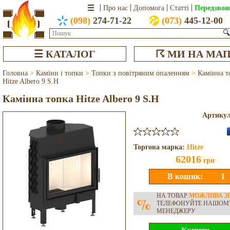
Передзвон
Про нас
Допомога
Статті
(098)
274-71-22
(073)
445-12-00
🔍
☰ КАТАЛОГ
☈ МИ НА МАП
Головна
>
Каміни і топки
>
Топки з повітряним опаленням
>
Камінна т
Hitze Albero 9 S.H
Камінна топка Hitze Albero 9 S.H
Артику
Торгова марка:
Hitze
62016
грн
НА ТОВАР
МОЖЛИВА З
%
ТЕЛЕФОНУЙТЕ НАШОМ
МЕНЕДЖЕРУ