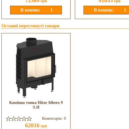
72369
91035
грн
грн
Останні переглянуті товари
Камінна топка Hitze Albero 9
S.H
Коментарів: 0
62016
грн