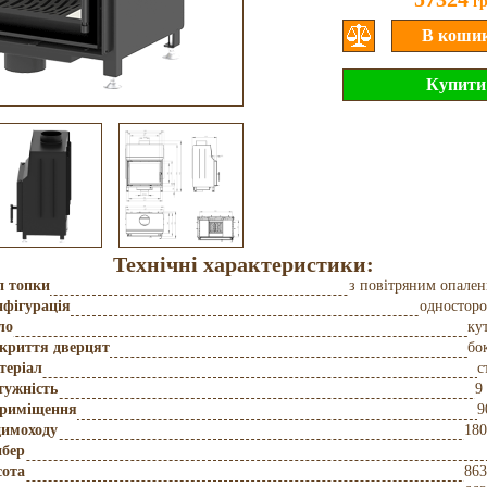
г
Технічні характеристики:
п топки
з повітряним опале
фігурація
одностор
ло
ку
дкриття дверцят
бо
теріал
с
тужність
9
приміщення
9
димоходу
180
бер
сота
863