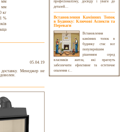
 мм
професіоналізму, досвіду і уваги до
деталей....
 мм
0 кг
Встановлення Камінних Топок
1 %
в Будинку: Ключові Аспекти та
оків
Переваги
ьща
Встановлення
камінних топок в
будинку стає все
популярнішим
рішенням серед
власників житла, які прагнуть
05.04.19
забезпечити ефективне та естетичне
опалення с...
 доставку. Менеджер не
 доволен.