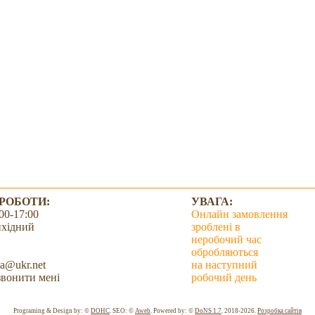
 РОБОТИ:
УВАГА:
00-17:00
Онлайн замовлення
ихідний
зроблені в
неробочий час
обробляються
a@ukr.net
на наступний
вонити мені
робочий день
Всього: 2034449 Сьогодні: 1708
Programing & Design by: ©
DOHC
. SEO: ©
Aweb
. Powered by: ©
DoNS 1.7
. 2018-2026.
Розробка сайтів