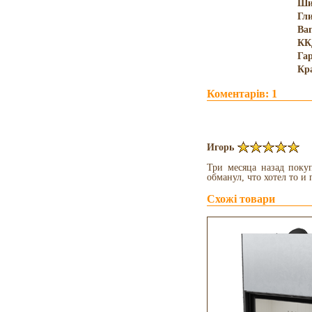
Ши
Гл
Ва
КК
Гар
Кр
Коментарів: 1
Игорь
Три месяца назад поку
обманул, что хотел то и
Схожі товари