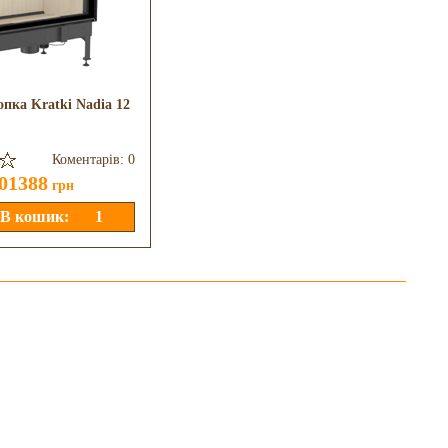
опка Kratki Nadia 12
Камінна топка Gavryliv&Sons
К
120x51x54 G
Коментарів: 0
Коментарів: 0
01388
253000
грн
грн