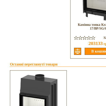
Камінна топка Kr
17/BP/SG/
К
203133
г
Останні переглянуті товари