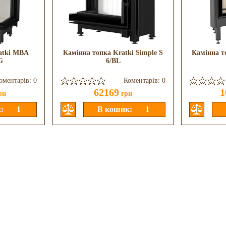
atki MBA
Камінна топка Kratki Simple S
Камінна т
G
6/BL
оментарів: 0
Коментарів: 0
62169
1
рн
грн