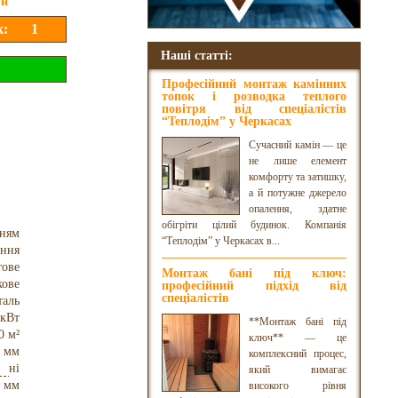
рн
Наші статті:
Професійний монтаж камінних
топок і розводка теплого
повітря від спеціалістів
“Теплодім” у Черкасах
Сучасний камін — це
не лише елемент
комфорту та затишку,
а й потужне джерело
опалення, здатне
обігріти цілий будинок. Компанія
нням
“Теплодім” у Черкасах в...
оння
тове
Монтаж бані під ключ:
кове
професійний підхід від
спеціалістів
таль
 кВт
**Монтаж бані під
0 м²
ключ** — це
 мм
комплексний процес,
ні
який вимагає
 мм
високого рівня