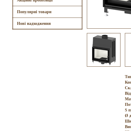
Акційні пропозиції
Популярні товари
Нові надходження
Ти
Кон
Ск
Ві
Ма
По
S 
Ø 
Ши
Ви