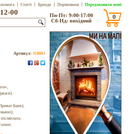
Передзвонити мені
опомога
Статті
Бренди
Порівняння
12-00
Пн-Пт: 9:00-17:00
0
Сб-Нд: вихідний
🔍
Артикул:
110083
шта»;
еркаси).
Приват Банк);
иманні);
 післяплата;
газині.