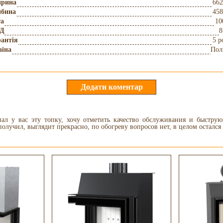
рина
662
ибина
458
га
10
Д
8
антія
5 р
аїна
Пол
пал у вас эту топку, хочу отметить качество обслуживания и быструю
 получил, выглядит прекрасно, по обогреву вопросов нет, в целом остался