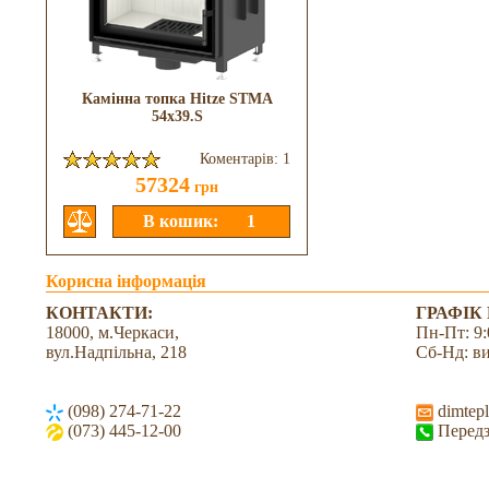
Камінна топка Hitze STMA
54x39.S
Коментарів: 1
57324
грн
Корисна інформація
КОНТАКТИ:
ГРАФІК
18000, м.Черкаси,
Пн-Пт: 9:
вул.Надпільна, 218
Сб-Нд: в
(098) 274-71-22
dimtepl
(073) 445-12-00
Передз