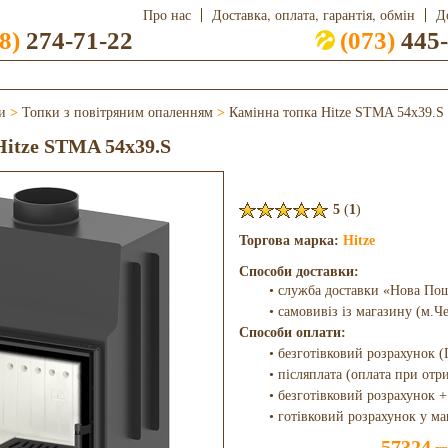
Про нас
Доставка, оплата, гарантія, обмін
Д
8)
274-71-22
(073)
445-
и
>
Топки з повітряним опаленням
>
Камінна топка Hitze STMA 54x39.S
itze STMA 54x39.S
5
(
1
)
Торгова марка:
Hitze
Способи доставки:
• служба доставки «Нова По
• самовивіз із магазину (м.Ч
Способи оплати:
• безготівковий розрахунок (
• післяплата (оплата при отр
• безготівковий розрахунок +
• готівковий розрахунок у ма
57324