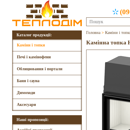
(09
Головна
>
Каміни і топк
Каталог продукції:
Камінна топка H
Каміни і топки
Печі і камінофени
Облицювання і портали
Баня і сауна
Димоходи
Аксесуари
Наші пропозиції: