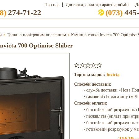
Про нас
Доставка, оплата, гарантія, обмін
Д
8)
274-71-22
(073)
445-
и
>
Топки з повітряним опаленням
>
Камінна топка Invicta 700 Optimise 
victa 700 Optimise Shiber
Торгова марка:
Invicta
Способи доставки:
• служба доставки «Нова По
• самовивіз із магазину (м.Ч
Способи оплати:
• безготівковий розрахунок (
• післяплата (оплата при отр
• безготівковий розрахунок +
• готівковий розрахунок у ма
31620