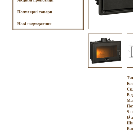
Акційні пропозиції
Популярні товари
Нові надходження
Ти
Кон
Ск
Ві
Ма
По
S 
Ø 
Ши
Ви