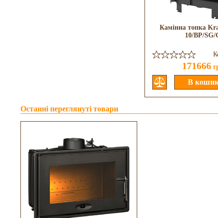
Камінна топка Kr
10/BP/SG/
К
171666
г
Останні переглянуті товари