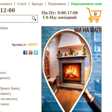
Передзвонити мені
опомога
Статті
Бренди
Порівняння
12-00
Пн-Пт: 9:00-17:00
0
Сб-Нд: вихідний
🔍
Shiber
Артикул:
110117
шта»;
еркаси).
Приват Банк);
иманні);
 післяплата;
газині.