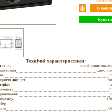
г
Технічні характеристики:
п топки
з повітряним опале
фігурація
одностор
ло
пр
дкриття дверцят
бо
теріал
ч
тужність
7
приміщення
7
димоходу
150
бер
сота
506