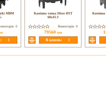
atki MBM
Камінна топка Hitze HST
Камінна
G
68x43.S
оментарів: 0
Коментарів: 0
79560
1
рн
грн