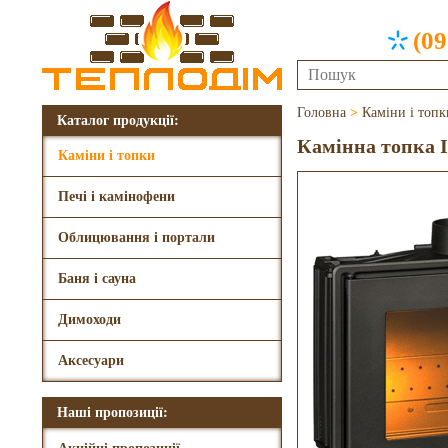
(09
Головна
>
Каміни і топк
Каталог продукції:
Камінна топка In
Каміни і топки
Печі і камінофени
Облицювання і портали
Баня і сауна
Димоходи
Аксесуари
Наші пропозиції: