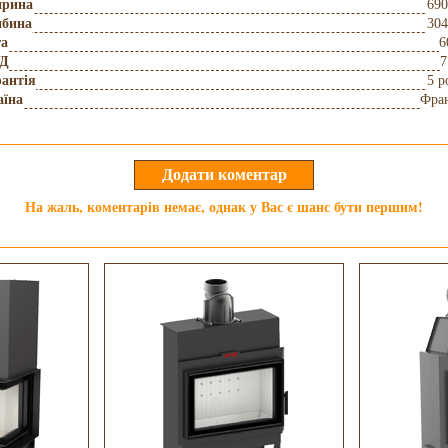
рина
690
ибина
304
га
6
Д
7
антія
5 р
аїна
Фра
На жаль, коментарів немає, однак у Вас є шанс бути першим!