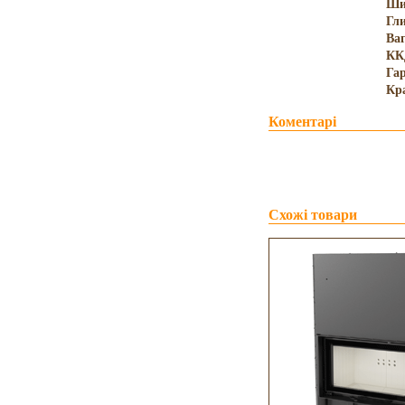
Ши
Гл
Ва
КК
Гар
Кр
Коментарі
Схожі товари