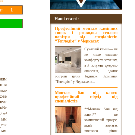
рн
Наші статті:
Професійний монтаж камінних
топок і розводка теплого
повітря від спеціалістів
“Теплодім” у Черкасах
Сучасний камін — це
не лише елемент
комфорту та затишку,
а й потужне джерело
опалення, здатне
обігріти цілий будинок. Компанія
нням
“Теплодім” у Черкасах в...
оння
яме
Монтаж бані під ключ:
кове
професійний підхід від
спеціалістів
авун
 кВт
**Монтаж бані під
0 м²
ключ** — це
 мм
комплексний процес,
так
який вимагає
 мм
високого рівня