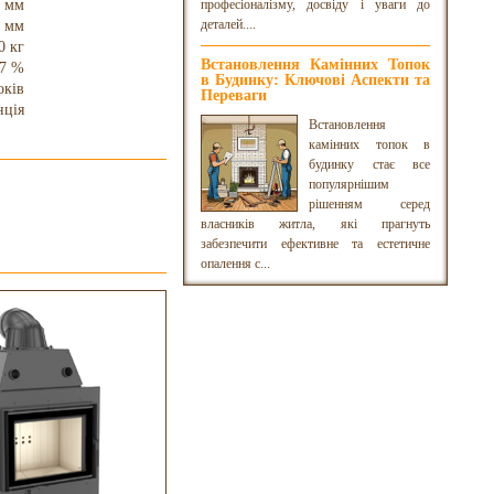
 мм
професіоналізму, досвіду і уваги до
деталей....
 мм
0 кг
Встановлення Камінних Топок
7 %
в Будинку: Ключові Аспекти та
оків
Переваги
нція
Встановлення
камінних топок в
будинку стає все
популярнішим
рішенням серед
власників житла, які прагнуть
забезпечити ефективне та естетичне
опалення с...