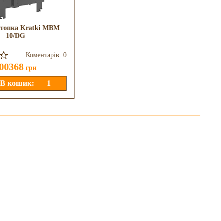
 топка Kratki MBM
Камінна топка Kratki Zibi
10/DG
12/BL
Коментарів: 0
Коментарів: 0
00368
74358
грн
грн