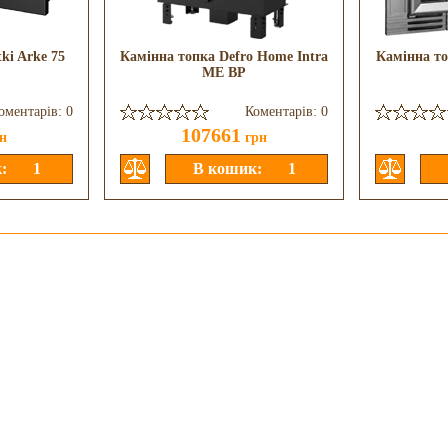
ki Arke 75
Камінна топка Defro Home Intra
Камінна то
ME BP
оментарів: 0
Коментарів: 0
107661
н
грн