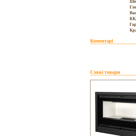
Ши
Гл
Ва
КК
Гар
Кр
Коментарі
Схожі товари