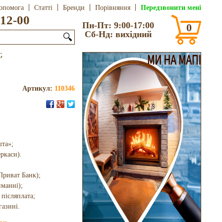
Передзвонити мені
опомога
Статті
Бренди
Порівняння
12-00
Пн-Пт: 9:00-17:00
0
Сб-Нд: вихідний
🔍
G
Артикул:
110346
шта»;
еркаси).
Приват Банк);
иманні);
 післяплата;
газині.