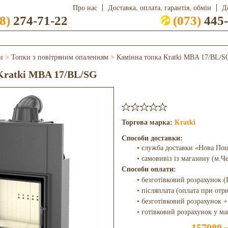
Про нас
Доставка, оплата, гарантія, обмін
Д
8)
274-71-22
(073)
445-
и
>
Топки з повітряним опаленням
>
Камінна топка Kratki MBA 17/BL/S
Kratki MBA 17/BL/SG
Торгова марка:
Kratki
Способи доставки:
• служба доставки «Нова По
• самовивіз із магазину (м.Ч
Способи оплати:
• безготівковий розрахунок (
• післяплата (оплата при отр
• безготівковий розрахунок +
• готівковий розрахунок у ма
157080