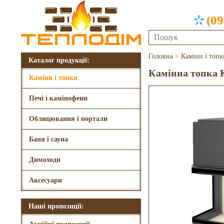
(09
Головна
>
Каміни і топк
Каталог продукції:
Камінна топка 
Каміни і топки
Печі і камінофени
Облицювання і портали
Баня і сауна
Димоходи
Аксесуари
Наші пропозиції: