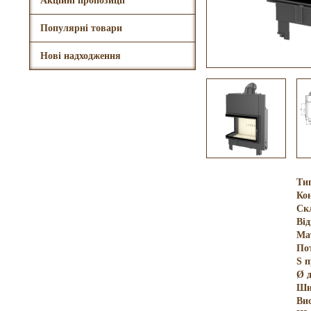
Акційні пропозиції
Популярні товари
Нові надходження
Ти
Кон
Ск
Ві
Ма
По
S 
Ø 
Ши
Ви