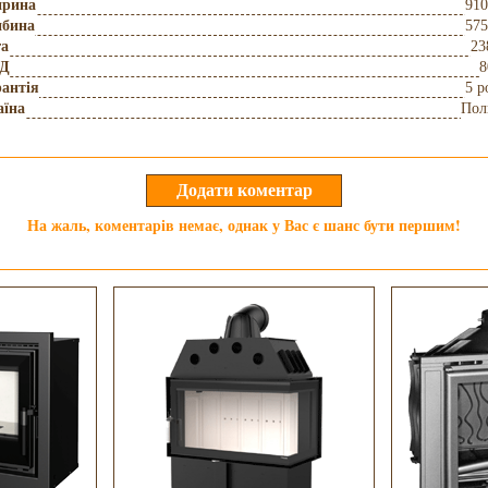
рина
910
ибина
575
га
23
Д
8
антія
5 р
аїна
Пол
На жаль, коментарів немає, однак у Вас є шанс бути першим!