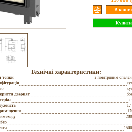
г
Технічні характеристики:
п топки
з повітряним опале
фігурація
ку
ло
ку
дкриття дверцят
бо
теріал
с
тужність
17
приміщення
17
димоходу
200
бер
сота
150