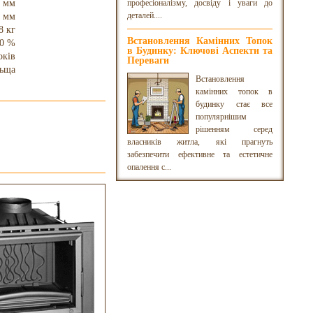
 мм
професіоналізму, досвіду і уваги до
деталей....
 мм
8 кг
Встановлення Камінних Топок
0 %
в Будинку: Ключові Аспекти та
оків
Переваги
ьща
Встановлення
камінних топок в
будинку стає все
популярнішим
рішенням серед
власників житла, які прагнуть
забезпечити ефективне та естетичне
опалення с...