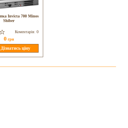
пка Invicta 700 Minos
Камінна топка Kratki VN
Shiber
700/480/BP/G
Коментарів: 0
Коментарів: 0
0
161211
грн
грн