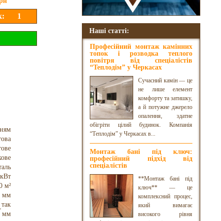
рн
Наші статті:
Професійний монтаж камінних
топок і розводка теплого
повітря від спеціалістів
“Теплодім” у Черкасах
Сучасний камін — це
не лише елемент
комфорту та затишку,
а й потужне джерело
опалення, здатне
обігріти цілий будинок. Компанія
нням
“Теплодім” у Черкасах в...
това
тове
Монтаж бані під ключ:
кове
професійний підхід від
спеціалістів
таль
 кВт
**Монтаж бані під
0 м²
ключ** — це
 мм
комплексний процес,
так
який вимагає
0 мм
високого рівня