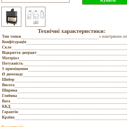
Технічні характеристики:
Тип топки
з повітряним о
Конфігурація
Скло
Відкриття дверцят
Матеріал
Потужність
S приміщення
Ø димоходу
Шибер
Висота
Ширина
Глибина
Вага
ККД
Гарантія
Країна