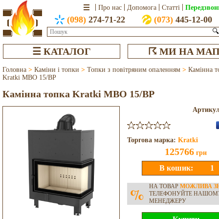
Передзвон
Про нас
Допомога
Статті
(098)
274-71-22
(073)
445-12-00
🔍
☰ КАТАЛОГ
☈ МИ НА МАП
Головна
>
Каміни і топки
>
Топки з повітряним опаленням
>
Камінна т
Kratki MBO 15/BP
Камінна топка Kratki MBO 15/BP
Артику
Торгова марка:
Kratki
125766
грн
НА ТОВАР
МОЖЛИВА З
%
ТЕЛЕФОНУЙТЕ НАШОМ
МЕНЕДЖЕРУ