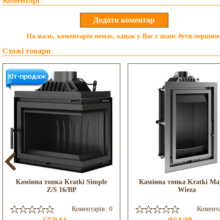
Коментарі
На жаль, коментарів немає, однак у Вас є шанс бути першим
Схожі товари
Камінна топка Kratki Simple
Камінна топка Kratki Ma
Z/S 16/BP
Wieza
Коментарів: 0
Комента