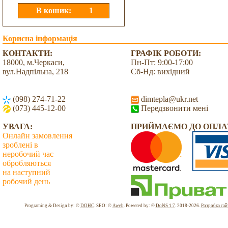
Корисна інформація
КОНТАКТИ:
ГРАФІК РОБОТИ:
18000, м.Черкаси,
Пн-Пт: 9:00-17:00
вул.Надпільна, 218
Сб-Нд: вихідний
(098) 274-71-22
dimtepla@ukr.net
(073) 445-12-00
Передзвонити мені
УВАГА:
ПРИЙМАЄМО ДО ОПЛА
Онлайн замовлення
зроблені в
неробочий час
обробляються
на наступний
робочий день
Всього: 2035176 Сьогодні: 2435
Programing & Design by: ©
DOHC
. SEO: ©
Aweb
. Powered by: ©
DoNS 1.7
. 2018-2026.
Розробка сай