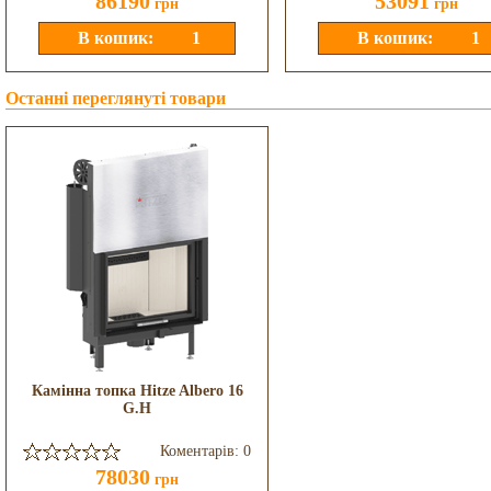
86190
53091
грн
грн
Останні переглянуті товари
Камінна топка Hitze Albero 16
G.H
Коментарів: 0
78030
грн