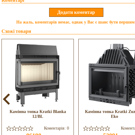
Коментарі
На жаль, коментарів немає, однак у Вас є шанс бути першим
Схожі товари
Камінна топка Kratki Blanka
Камінна топка Kratki Zuz
12/BL
Eko
Коментарів: 0
Комента