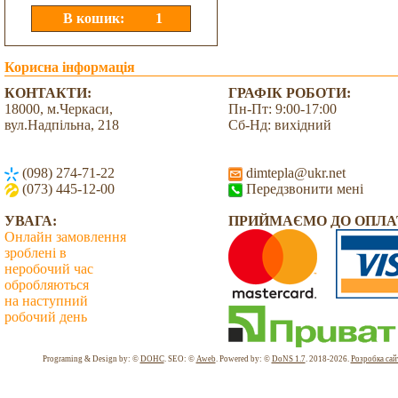
Корисна інформація
КОНТАКТИ:
ГРАФІК РОБОТИ:
18000, м.Черкаси,
Пн-Пт: 9:00-17:00
вул.Надпільна, 218
Сб-Нд: вихідний
(098) 274-71-22
dimtepla@ukr.net
(073) 445-12-00
Передзвонити мені
УВАГА:
ПРИЙМАЄМО ДО ОПЛА
Онлайн замовлення
зроблені в
неробочий час
обробляються
на наступний
робочий день
Всього: 2040152 Сьогодні: 2565
Programing & Design by: ©
DOHC
. SEO: ©
Aweb
. Powered by: ©
DoNS 1.7
. 2018-2026.
Розробка сай