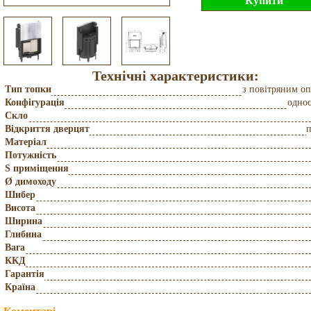
Технічні характеристики:
Тип топки
з повітряним о
Конфігурація
одно
Скло
Відкриття дверцят
Матеріал
Потужність
S приміщення
Ø димоходу
Шибер
Висота
Ширина
Глибина
Вага
ККД
Гарантія
Країна