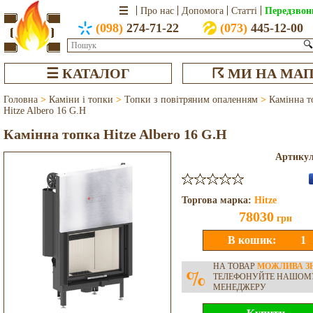
Передзвон
Про нас
Допомога
Статті
(098)
274-71-22
(073)
445-12-00
🔍
☰ КАТАЛОГ
☈ МИ НА МАП
Головна
>
Каміни і топки
>
Топки з повітряним опаленням
>
Камінна т
Hitze Albero 16 G.H
Камінна топка Hitze Albero 16 G.H
Артику
Торгова марка:
Hitze
78030
грн
НА ТОВАР
МОЖЛИВА З
%
ТЕЛЕФОНУЙТЕ НАШОМ
МЕНЕДЖЕРУ