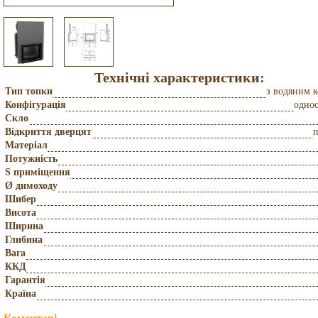
Технічні характеристики:
Тип топки
з водяним 
Конфігурація
одно
Скло
Відкриття дверцят
Матеріал
Потужність
S приміщення
Ø димоходу
Шибер
Висота
Ширина
Глибина
Вага
ККД
Гарантія
Країна