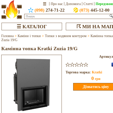
Передзвон
Про нас
Допомога
Статті
(098)
274-71-22
(073)
445-12-00
🔍
☰ КАТАЛОГ
☈ МИ НА МАП
Головна
>
Каміни і топки
>
Топки з водяним контуром
>
Камінна топка
Zuzia 19/G
Камінна топка Kratki Zuzia 19/G
Артику
Торгова марка:
Kratki
0
грн