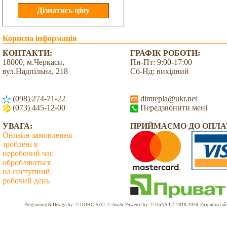
Корисна інформація
КОНТАКТИ:
ГРАФІК РОБОТИ:
18000, м.Черкаси,
Пн-Пт: 9:00-17:00
вул.Надпільна, 218
Сб-Нд: вихідний
(098) 274-71-22
dimtepla@ukr.net
(073) 445-12-00
Передзвонити мені
УВАГА:
ПРИЙМАЄМО ДО ОПЛА
Онлайн замовлення
зроблені в
неробочий час
обробляються
на наступний
робочий день
Всього: 2043342 Сьогодні: 2141
Programing & Design by: ©
DOHC
. SEO: ©
Aweb
. Powered by: ©
DoNS 1.7
. 2018-2026.
Розробка сай