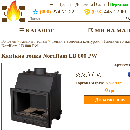
Передзвон
Про нас
Допомога
Статті
(098)
274-71-22
(073)
445-12-00
🔍
☰ КАТАЛОГ
☈ МИ НА МАП
Головна
>
Каміни і топки
>
Топки з водяним контуром
>
Камінна топка
Nordflam LB 800 PW
Камінна топка Nordflam LB 800 PW
Артику
Торгова марка:
Nordflam
0
грн