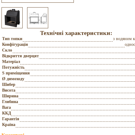
Технічні характеристики:
Тип топки
з водяним 
Конфігурація
одно
Скло
Відкриття дверцят
Матеріал
Потужність
S приміщення
Ø димоходу
Шибер
Висота
Ширина
Глибина
Вага
ККД
Гарантія
Країна