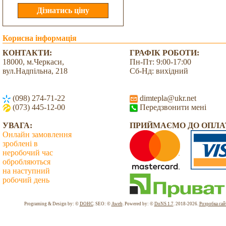
Корисна інформація
КОНТАКТИ:
ГРАФІК РОБОТИ:
18000, м.Черкаси,
Пн-Пт: 9:00-17:00
вул.Надпільна, 218
Сб-Нд: вихідний
(098) 274-71-22
dimtepla@ukr.net
(073) 445-12-00
Передзвонити мені
УВАГА:
ПРИЙМАЄМО ДО ОПЛА
Онлайн замовлення
зроблені в
неробочий час
обробляються
на наступний
робочий день
Всього: 2040095 Сьогодні: 2508
Programing & Design by: ©
DOHC
. SEO: ©
Aweb
. Powered by: ©
DoNS 1.7
. 2018-2026.
Розробка сай