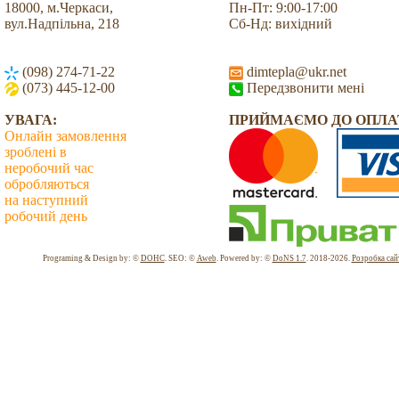
18000, м.Черкаси,
Пн-Пт: 9:00-17:00
вул.Надпільна, 218
Сб-Нд: вихідний
(098) 274-71-22
dimtepla@ukr.net
(073) 445-12-00
Передзвонити мені
УВАГА:
ПРИЙМАЄМО ДО ОПЛА
Онлайн замовлення
зроблені в
неробочий час
обробляються
на наступний
робочий день
Всього: 2047996 Сьогодні: 2076
Programing & Design by: ©
DOHC
. SEO: ©
Aweb
. Powered by: ©
DoNS 1.7
. 2018-2026.
Розробка сай