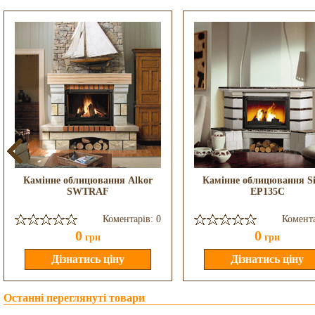
Камінне облицювання Alkor
Камінне облицювання Si
SWTRAF
EP135C
Коментарів: 0
Комента
0
0
грн
грн
Останні переглянуті товари