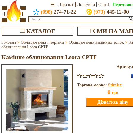
Передзвон
Про нас
Допомога
Статті
(098)
274-71-22
(073)
445-12-00
🔍
☰ КАТАЛОГ
☈ МИ НА МАП
Головна
>
Облицювання і портали
>
Облицювання камінних топок
>
Ка
облицювання Leora CPTF
Камінне облицювання Leora CPTF
Артику
Торгова марка:
Stimlex
0
грн