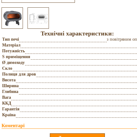
Технічні характеристики:
Тип печі
з повітряним о
Матеріал
Потужність
S приміщення
Ø димоходу
Скло
Полиця для дров
Висота
Ширина
Глибина
Вага
ККД
Гарантія
Країна
Коментарі