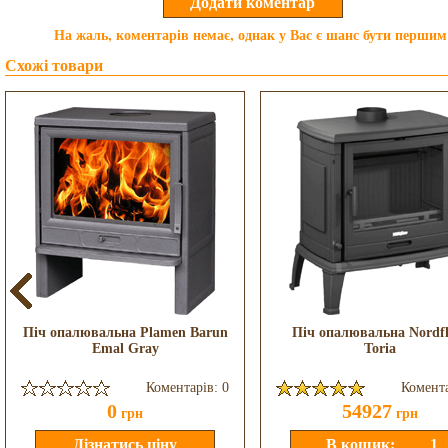
На жаль, коментарів немає, однак у Вас є шанс бути першим
Схожі товари
Піч опалювальна Plamen Barun
Піч опалювальна Nordf
Emal Gray
Toria
Коментарів: 0
Комента
0
54927
грн
грн