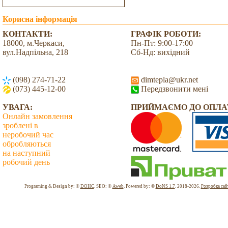
Корисна інформація
КОНТАКТИ:
ГРАФІК РОБОТИ:
18000, м.Черкаси,
Пн-Пт: 9:00-17:00
вул.Надпільна, 218
Сб-Нд: вихідний
(098) 274-71-22
dimtepla@ukr.net
(073) 445-12-00
Передзвонити мені
УВАГА:
ПРИЙМАЄМО ДО ОПЛА
Онлайн замовлення
зроблені в
неробочий час
обробляються
на наступний
робочий день
Всього: 2038989 Сьогодні: 1402
Programing & Design by: ©
DOHC
. SEO: ©
Aweb
. Powered by: ©
DoNS 1.7
. 2018-2026.
Розробка сай