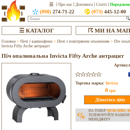
Передзвон
Про нас
Допомога
Статті
(098)
274-71-22
(073)
445-12-00
🔍
☰ КАТАЛОГ
☈ МИ НА МАП
Головна
>
Печі і камінофени
>
Печі з повітряним опаленням
>
Піч опал
Invicta Fifty Arche антрацит
Піч опалювальна Invicta Fifty Arche антрацит
Артику
Торгова марка:
Invicta
0
грн
НА ТОВАР
МОЖЛИВА З
%
ТЕЛЕФОНУЙТЕ НАШОМ
МЕНЕДЖЕРУ