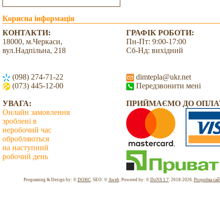
Корисна інформація
КОНТАКТИ:
ГРАФІК РОБОТИ:
18000, м.Черкаси,
Пн-Пт: 9:00-17:00
вул.Надпільна, 218
Сб-Нд: вихідний
(098) 274-71-22
dimtepla@ukr.net
(073) 445-12-00
Передзвонити мені
УВАГА:
ПРИЙМАЄМО ДО ОПЛА
Онлайн замовлення
зроблені в
неробочий час
обробляються
на наступний
робочий день
Всього: 2032543 Сьогодні: 7054
Programing & Design by: ©
DOHC
. SEO: ©
Aweb
. Powered by: ©
DoNS 1.7
. 2018-2026.
Розробка сай