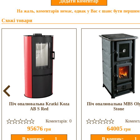
На жаль, коментарів немає, однак у Вас є шанс бути першим
Схожі товари
Піч опалювальна Kratki Koza
Піч опалювальна MBS Ol
AB S Red
Stone
Коментарів: 0
Комента
95676
64005
грн
грн