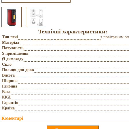
Технічні характеристики:
Тип печі
з повітряним о
Матеріал
Потужність
S приміщення
Ø димоходу
Скло
Полиця для дров
Висота
Ширина
Глибина
Вага
ККД
Гарантія
Країна
Коментарі