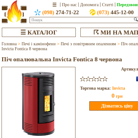
Передзвон
Про нас
Допомога
Статті
(098)
274-71-22
(073)
445-12-00
🔍
☰ КАТАЛОГ
☈ МИ НА МАП
Головна
>
Печі і камінофени
>
Печі з повітряним опаленням
>
Піч опал
Invicta Fontica 8 червона
Піч опалювальна Invicta Fontica 8 червона
Артику
Торгова марка:
Invicta
0
грн