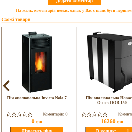
На жаль, коментарів немає, однак у Вас є шанс бути першим
Схожі товари
Піч опалювальна Invicta Nola 7
Піч опалювальна Новас
Огнев ПОВ-150
Коментарів: 0
Комента
0
16260
грн
грн