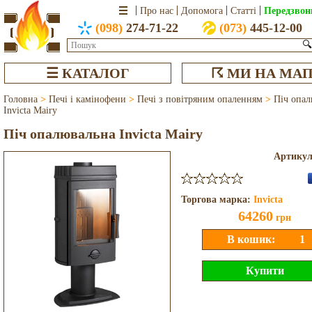
Передзвон
Про нас
Допомога
Статті
(098)
274-71-22
(073)
445-12-00
🔍
☰ КАТАЛОГ
☈ МИ НА МАП
Головна
>
Печі і камінофени
>
Печі з повітряним опаленням
>
Піч опал
Invicta Mairy
Піч опалювальна Invicta Mairy
Артику
Торгова марка:
Invicta
64260
грн