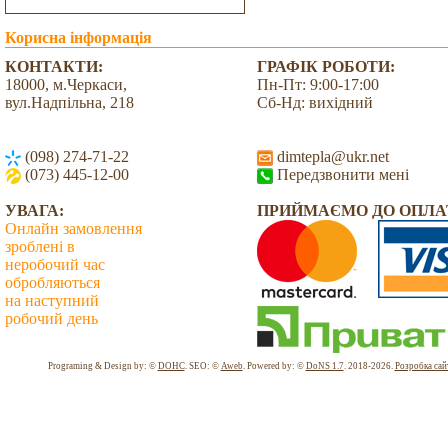
Корисна інформація
КОНТАКТИ:
ГРАФІК РОБОТИ:
18000, м.Черкаси,
Пн-Пт: 9:00-17:00
вул.Надпільна, 218
Сб-Нд: вихідний
(098) 274-71-22
dimtepla@ukr.net
(073) 445-12-00
Передзвонити мені
УВАГА:
ПРИЙМАЄМО ДО ОПЛА
Онлайн замовлення
зроблені в
неробочий час
обробляються
на наступний
робочий день
Всього: 2042702 Сьогодні: 1501
Programing & Design by: ©
DOHC
. SEO: ©
Aweb
. Powered by: ©
DoNS 1.7
. 2018-2026.
Розробка сай