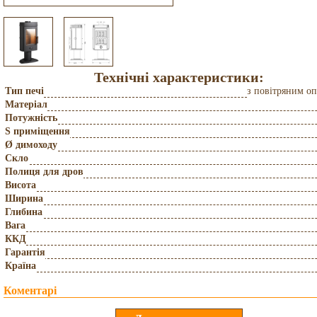
Технічні характеристики:
Тип печі
з повітряним о
Матеріал
Потужність
S приміщення
Ø димоходу
Скло
Полиця для дров
Висота
Ширина
Глибина
Вага
ККД
Гарантія
Країна
Коментарі