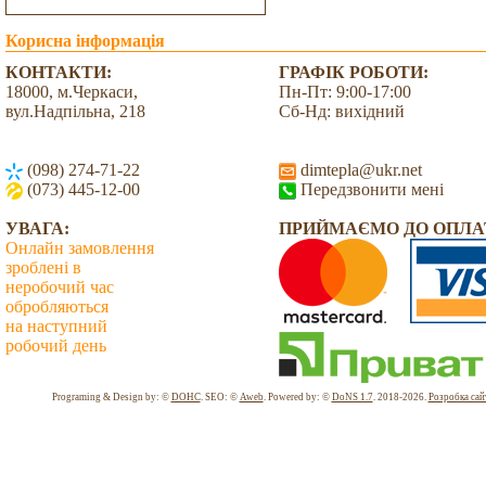
Корисна інформація
КОНТАКТИ:
ГРАФІК РОБОТИ:
18000, м.Черкаси,
Пн-Пт: 9:00-17:00
вул.Надпільна, 218
Сб-Нд: вихідний
(098) 274-71-22
dimtepla@ukr.net
(073) 445-12-00
Передзвонити мені
УВАГА:
ПРИЙМАЄМО ДО ОПЛА
Онлайн замовлення
зроблені в
неробочий час
обробляються
на наступний
робочий день
Всього: 2037778 Сьогодні: 191
Programing & Design by: ©
DOHC
. SEO: ©
Aweb
. Powered by: ©
DoNS 1.7
. 2018-2026.
Розробка сай