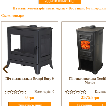
На жаль, коментарів немає, однак у Вас є шанс бути першим
Схожі товари
Піч опалювальна Bronpi Bury 9
Піч опалювальна Nordf
Merido
Коментарів: 0
Комента
0
25755
грн
грн