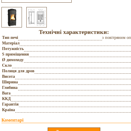
Технічні характеристики:
Тип печі
з повітряним о
Матеріал
Потужність
S приміщення
Ø димоходу
Скло
Полиця для дров
Висота
Ширина
Глибина
Вага
ККД
Гарантія
Країна
Коментарі