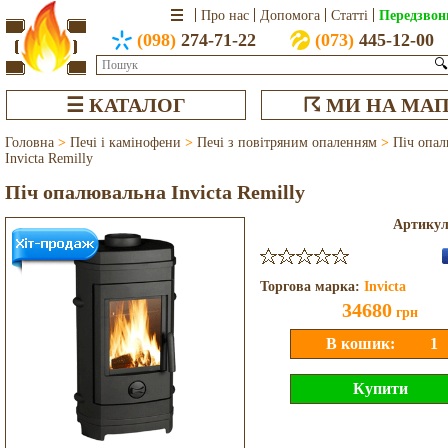
Передзвон
Про нас
Допомога
Статті
(098)
274-71-22
(073)
445-12-00
🔍
☰ КАТАЛОГ
☈ МИ НА МАП
Головна
>
Печі і камінофени
>
Печі з повітряним опаленням
>
Піч опал
Invicta Remilly
Піч опалювальна Invicta Remilly
Артику
Торгова марка:
Invicta
34680
грн