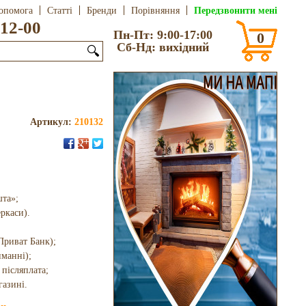
Передзвонити мені
опомога
Статті
Бренди
Порівняння
12-00
Пн-Пт: 9:00-17:00
0
Сб-Нд: вихідний
🔍
Артикул:
210132
шта»;
еркаси).
Приват Банк);
иманні);
 післяплата;
газині.