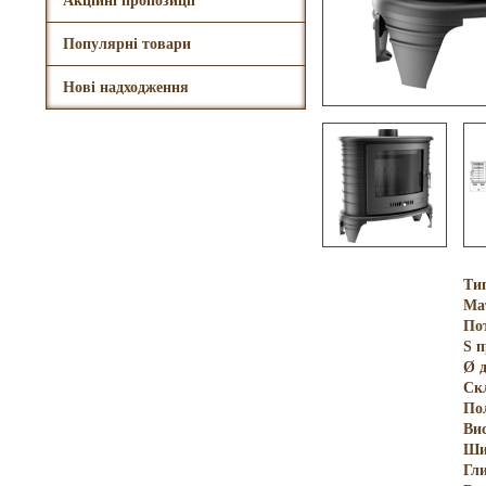
Акційні пропозиції
Популярні товари
Нові надходження
Тип
Ма
По
S 
Ø 
Ск
По
Ви
Ши
Гл