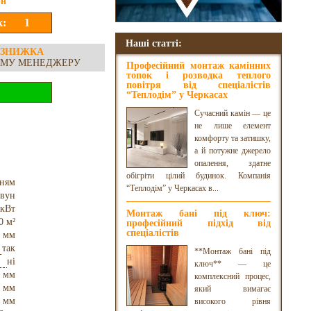
н
Наші статті:
 ЗНИЖКА
ОМУ МЕНЕДЖЕРУ
Професійний монтаж камінних
топок і розводка теплого
повітря від спеціалістів
“Теплодім” у Черкасах
Сучасний камін — це
не лише елемент
комфорту та затишку,
а й потужне джерело
опалення, здатне
обігріти цілий будинок. Компанія
нням
“Теплодім” у Черкасах в...
авун
 кВт
Монтаж бані під ключ:
0 м²
професійний підхід від
спеціалістів
 мм
так
**Монтаж бані під
ні
ключ** — це
 мм
комплексний процес,
 мм
який вимагає
 мм
високого рівня