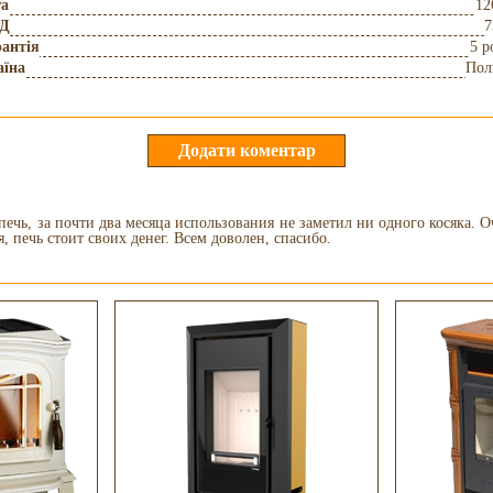
га
12
Д
7
антія
5 р
аїна
Пол
печь, за почти два месяца использования не заметил ни одного косяка. О
, печь стоит своих денег. Всем доволен, спасибо.