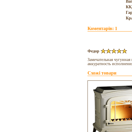
Ва
КК
Гар
Кр
Коментарів: 1
Федор
Замечательная чугунная 
аккуратность исполнения
Схожі товари