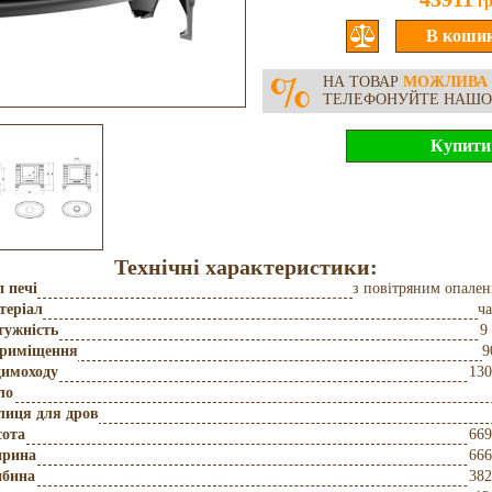
гр
%
НА ТОВАР
МОЖЛИВА
ТЕЛЕФОНУЙТЕ НАШ
Технічні характеристики:
 печі
з повітряним опале
теріал
ч
тужність
9
приміщення
9
димоходу
130
ло
лиця для дров
сота
669
рина
666
ибина
382