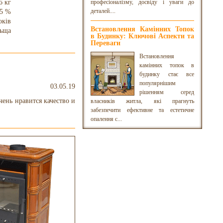
6 кг
професіоналізму, досвіду і уваги до
деталей....
5 %
оків
Встановлення Камінних Топок
ьща
в Будинку: Ключові Аспекти та
Переваги
Встановлення
камінних топок в
будинку стає все
популярнішим
03.05.19
рішенням серед
чень нравится качество и
власників житла, які прагнуть
забезпечити ефективне та естетичне
опалення с...