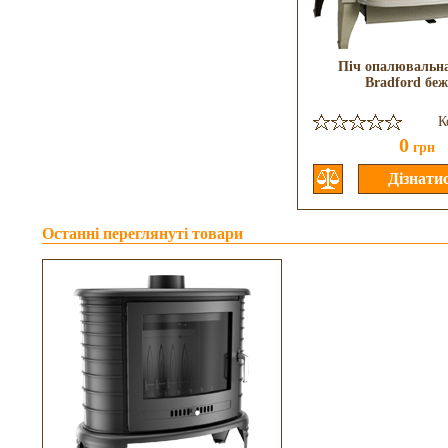
Піч опалювальна
Bradford бе
К
0
грн
Останні переглянуті товари