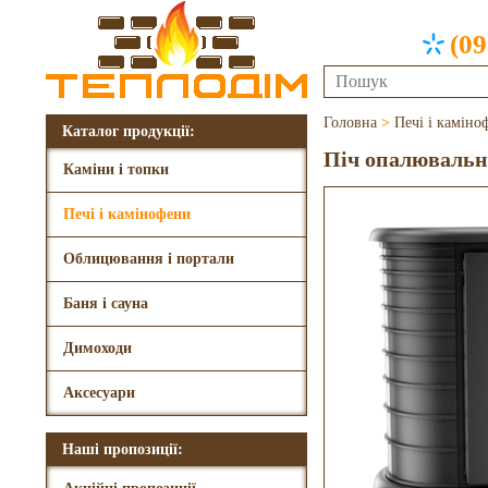
(09
Головна
>
Печі і каміно
Каталог продукції:
Піч опалювальн
Каміни і топки
Печі і камінофени
Облицювання і портали
Баня і сауна
Димоходи
Аксесуари
Наші пропозиції: