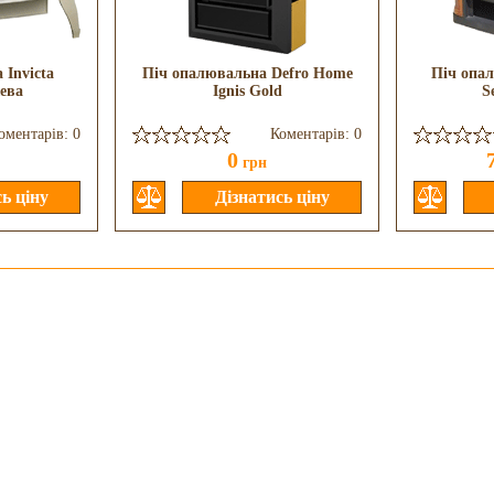
 Invicta
Піч опалювальна Defro Home
Піч опа
жева
Ignis Gold
S
оментарів: 0
Коментарів: 0
0
грн