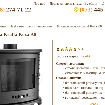
Про нас
Доставка, оплата, гарантія, обмін
Д
8)
274-71-22
(073)
445-
фени
>
Печі з повітряним опаленням
>
Піч опалювальна Kratki Koza K8
а Kratki Koza K8
5
(
1
)
Торгова марка:
Kratki
Способи доставки:
• служба доставки «Нова По
• самовивіз із магазину (м.Ч
Способи оплати:
• безготівковий розрахунок (
• післяплата (оплата при отр
• безготівковий розрахунок +
• готівковий розрахунок у ма
43911