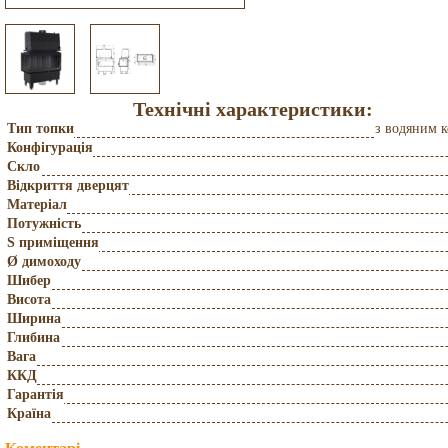
Технічні характеристики:
Тип топки
з водяним 
Конфігурація
Скло
Відкриття дверцят
Матеріал
Потужність
S приміщення
Ø димоходу
Шибер
Висота
Ширина
Глибина
Вага
ККД
Гарантія
Країна