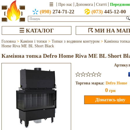
Передзвон
Про нас
Допомога
Статті
(098)
274-71-22
(073)
445-12-00
🔍
☰ КАТАЛОГ
☈ МИ НА МАП
Головна
>
Каміни і топки
>
Топки з водяним контуром
>
Камінна топка
Home Riva ME BL Short Black
Камінна топка Defro Home Riva ME BL Short Bl
Артику
Торгова марка:
Defro Home
0
грн