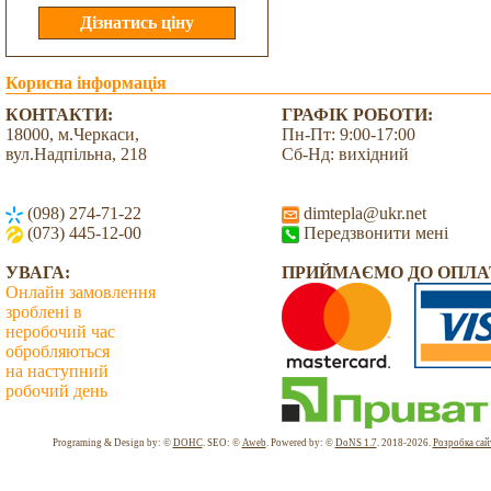
Корисна інформація
КОНТАКТИ:
ГРАФІК РОБОТИ:
18000, м.Черкаси,
Пн-Пт: 9:00-17:00
вул.Надпільна, 218
Сб-Нд: вихідний
(098) 274-71-22
dimtepla@ukr.net
(073) 445-12-00
Передзвонити мені
УВАГА:
ПРИЙМАЄМО ДО ОПЛА
Онлайн замовлення
зроблені в
неробочий час
обробляються
на наступний
робочий день
Всього: 2032305 Сьогодні: 6816
Programing & Design by: ©
DOHC
. SEO: ©
Aweb
. Powered by: ©
DoNS 1.7
. 2018-2026.
Розробка сай