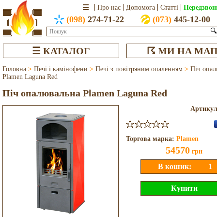
Передзвон
Про нас
Допомога
Статті
(098)
274-71-22
(073)
445-12-00
🔍
☰ КАТАЛОГ
☈ МИ НА МАП
Головна
>
Печі і камінофени
>
Печі з повітряним опаленням
>
Піч опал
Plamen Laguna Red
Піч опалювальна Plamen Laguna Red
Артику
Торгова марка:
Plamen
54570
грн