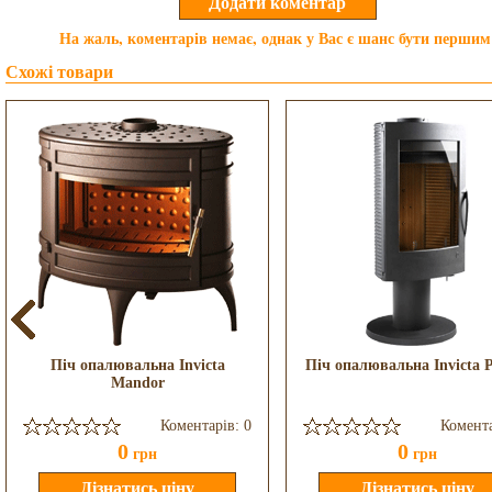
На жаль, коментарів немає, однак у Вас є шанс бути першим
Схожі товари
Піч опалювальна Invicta
Піч опалювальна Invicta 
Mandor
Коментарів: 0
Комента
0
0
грн
грн