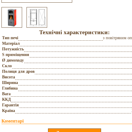
Технічні характеристики:
Тип печі
з повітряним о
Матеріал
Потужність
S приміщення
Ø димоходу
Скло
Полиця для дров
Висота
Ширина
Глибина
Вага
ККД
Гарантія
Країна
Коментарі