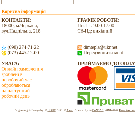
Корисна інформація
КОНТАКТИ:
ГРАФІК РОБОТИ:
18000, м.Черкаси,
Пн-Пт: 9:00-17:00
вул.Надпільна, 218
Сб-Нд: вихідний
(098) 274-71-22
dimtepla@ukr.net
(073) 445-12-00
Передзвонити мені
УВАГА:
ПРИЙМАЄМО ДО ОПЛА
Онлайн замовлення
зроблені в
неробочий час
обробляються
на наступний
робочий день
Всього: 2040299 Сьогодні: 2712
Programing & Design by: ©
DOHC
. SEO: ©
Aweb
. Powered by: ©
DoNS 1.7
. 2018-2026.
Розробка сай