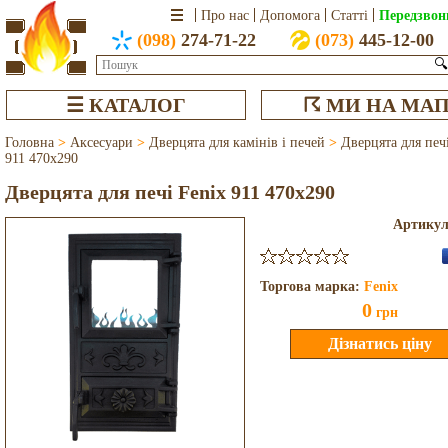
Передзвон
Про нас
Допомога
Статті
(098)
274-71-22
(073)
445-12-00
🔍
☰ КАТАЛОГ
☈ МИ НА МАП
Головна
>
Аксесуари
>
Дверцята для камінів і печей
>
Дверцята для печ
911 470x290
Дверцята для печі Fenix 911 470x290
Артику
Торгова марка:
Fenix
0
грн